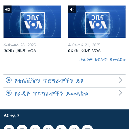
ፌብሩወሪ 28, 2025
ፌብሩወሪ 21, 2025
ዐርብ፡-ጋቢና VOA
ዐርብ፡-ጋቢና VOA
ሁሉንም ክፍሎች ይመልከቱ
የቴሌቪዥን ፕሮግራሞችን ይዩ
የራዲዮ ፕሮግራሞችን ይመልከቱ
ይከተሉን