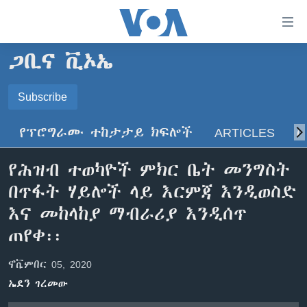
በቀላሉ
የመሥሪያ
ማገናኛዎች
ጋቢና ቪኦኤ
ዜና
ወደ
ዋናው
ኑሮ በጤንነት
Subscribe
ኢትዮጵያ
ይዘት
SUBSCRIBE
ጋቢና ቪኦኤ
እለፍ
አፍሪካ
የፕሮግራሙ ተከታታይ ክፍሎች
ARTICLES
ስ
ወደ
ከምሽቱ ሦስት ሰዓት የአማርኛ ዜና
ዓለምአቀፍ
ዋናው
ይድረሰኝ / ይላክልኝ
የሕዝብ ተወካዮች ምክር ቤት መንግስት
ቪዲዮ
ይዘት
አሜሪካ
በጥፋት ሃይሎች ላይ እርምጃ እንዲወስድ
እለፍ
የፎቶ መድብሎች
መካከለኛው ምሥራቅ
ወደ
እና መከላከያ ማብራሪያ እንዲሰጥ
ክምችት
ዋናው
ጠየቀ፡፡
ይዘት
እለፍ
Learning English
ኖቬምበር 05, 2020
ኤደን ገረመው
ይከተሉን