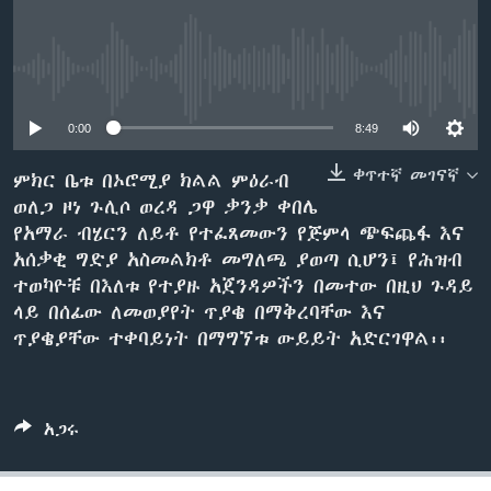
ቋንቋዎች
No media source currently available
0:00
8:49
ቀጥተኛ መገናኛ
ምክር ቤቱ በኦሮሚያ ክልል ምዕራብ
ወለጋ ዞነ ጉሊሶ ወረዳ ጋዋ ቃንቃ ቀበሌ
የአማራ ብሄርን ለይቶ የተፈጸመውን የጅምላ ጭፍጨፋ እና
አሰቃቂ ግድያ አስመልክቶ መግለጫ ያወጣ ሲሆን፤ የሕዝብ
ተወካዮቹ በእለቱ የተያዙ አጀንዳዎችን በመተው በዚህ ጉዳይ
ላይ በሰፊው ለመወያየት ጥያቄ በማቅረባቸው እና
ጥያቄያቸው ተቀባይነት በማግኘቱ ውይይት አድርገዋል፡፡
አጋሩ