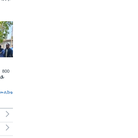
 800
ለጹ
መልከቱ