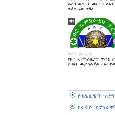
ሱዳን ውጥረት መርገብ ቁልፍ
ጉዳይ ነው ተባለ
ማርች 13, 2025
የቦሮ ዴሞክራሲያዊ ፓርቲ ሦ
አባላቱ መታሰራቸውን አስታ
የቴሌቪዥን ፕሮግ
የራዲዮ ፕሮግራሞ