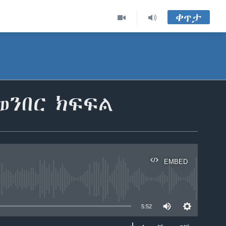
ቀጥታ
ወንበር ክፍፍል
EMBED
able
5:52