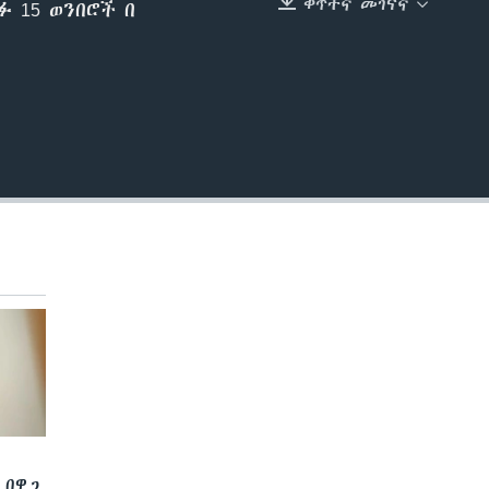
ቀጥተኛ መገናኛ
 15 ወንበሮች በ
EMBED
 በዋጋ