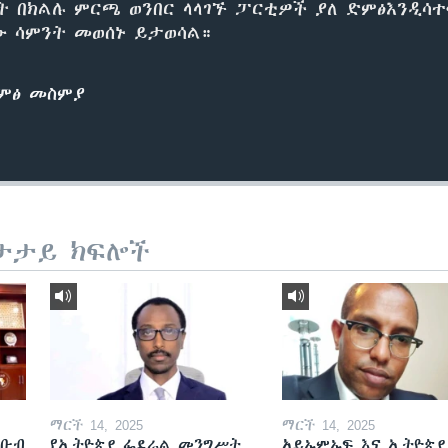
ት በክልሉ ምርጫ ወንበር ላላገኙ ፓርቲዎች ያለ ድምፅእንዲሳተፉ
ው ሳምንት መወሰኑ ይታወሳል።
ድምፅ መስምያ
ታታይ ክፍሎች
ማርች 14, 2025
ማርች 14, 2025
ደቡብ
የኢትዮጵያ ፌደራል መንግሥት
አይኤምኤፍ እና ኢትዮጵያ