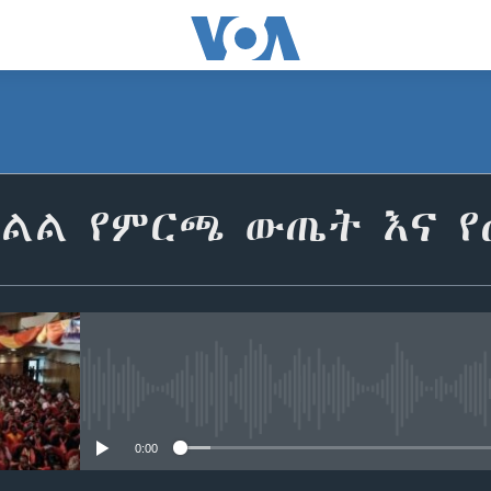
ክልል የምርጫ ውጤት እና የ
No media source currently avail
0:00