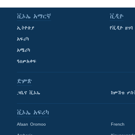
ቪኦኤ አማርኛ
ቪዲዮ
ኢትዮጵያ
የቪዲዮ ዘገባ
አፍሪካ
አሜሪካ
ዓለምአቀፍ
ድምጽ
ጋቢና ቪኦኤ
ከምሽቱ ሦስ
ቪኦኤ አፍሪካ
Afaan Oromoo
French