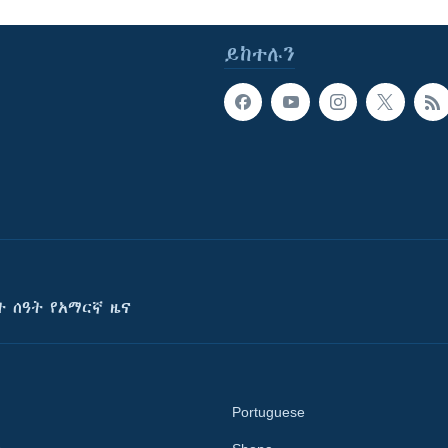
ይከተሉን
ት ሰዓት የአማርኛ ዜና
Portuguese