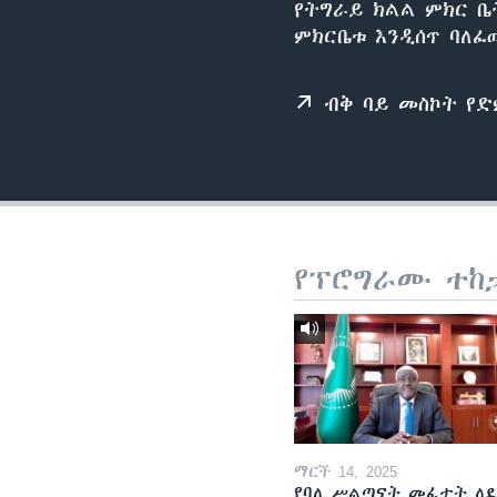
የትግራይ ክልል ምክር ቤ
ምክርቤቱ እንዲሰጥ ባለፈ
ብቅ ባይ መስኮት የ
የፕሮግራሙ ተከ
ማርች 14, 2025
የባለ ሥልጣናት መፈታት ለ