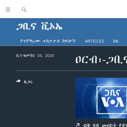
በቀላሉ
የመሥሪያ
ማገናኛዎች
ፈልግ
ጋቢና ቪኦኤ
ዜና
ወደ
ኑሮ በጤንነት
ኢትዮጵያ
ዋናው
የፕሮግራሙ ተከታታይ ክፍሎች
ARTICLES
ስለ…
ይዘት
ጋቢና ቪኦኤ
አፍሪካ
እለፍ
ሴፕቴምበር 04, 2020
ዐርብ፡-ጋቢ
ከምሽቱ ሦስት ሰዓት የአማርኛ ዜና
ዓለምአቀፍ
ወደ
ዋናው
ቪዲዮ
አሜሪካ
ይዘት
የፎቶ መድብሎች
መካከለኛው ምሥራቅ
እለፍ
አጋሩ
ወደ
ክምችት
ዋናው
ይዘት
እለፍ
ብቅ ባይ መስኮት የ