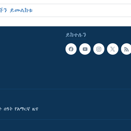
ችን ይመልከቱ
ይከተሉን
ት ሰዓት የአማርኛ ዜና