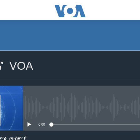
SUBSCRIBE
ና VOA
ይድረሰኝ / ይላክልኝ
No media source currently avail
0:00
ድምፅ መስምያ