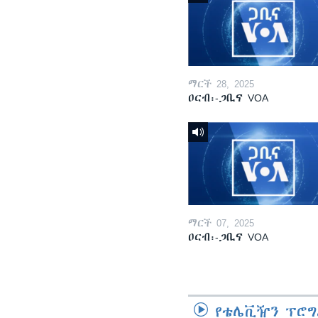
ማርች 28, 2025
ዐርብ፡-ጋቢና VOA
ማርች 07, 2025
ዐርብ፡-ጋቢና VOA
የቴሌቪዥን ፕሮግ