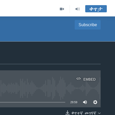
ቀጥታ
Subscribe
EMBED
able
29:59
ቀጥተኛ መገናኛ