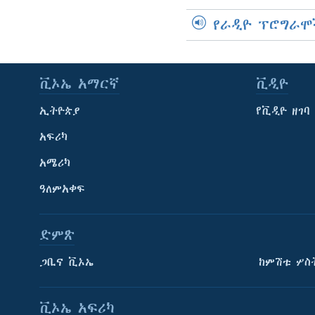
የራዲዮ ፕሮግራሞ
ቪኦኤ አማርኛ
ቪዲዮ
ኢትዮጵያ
የቪዲዮ ዘገባ
አፍሪካ
አሜሪካ
ዓለምአቀፍ
ድምጽ
ጋቢና ቪኦኤ
ከምሽቱ ሦስ
ቪኦኤ አፍሪካ