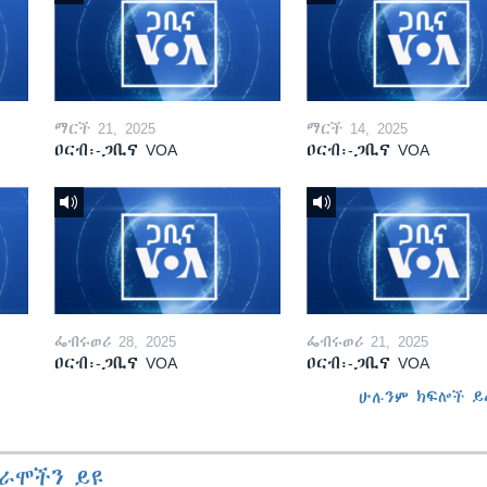
ማርች 21, 2025
ማርች 14, 2025
ዐርብ፡-ጋቢና VOA
ዐርብ፡-ጋቢና VOA
ፌብሩወሪ 28, 2025
ፌብሩወሪ 21, 2025
ዐርብ፡-ጋቢና VOA
ዐርብ፡-ጋቢና VOA
ሁሉንም ክፍሎች ይ
ራሞችን ይዩ