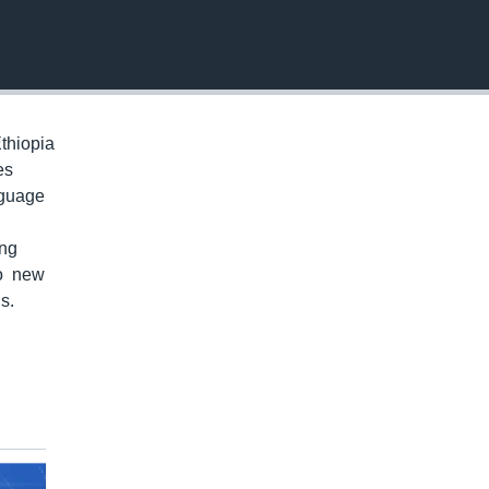
EMBED
thiopia
es
nguage
ung
to new
s.