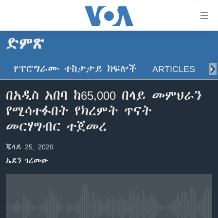
በቀላሉ
የመሥሪያ
ማገናኛዎች
ድምጽ
ዜና
ወደ
ዋናው
የፕሮግራሙ ተከታታይ ክፍሎች
ARTICLES
ስ
ኑሮ በጤንነት
ኢትዮጵያ
ይዘት
ጋቢና ቪኦኤ
እለፍ
አፍሪካ
በአዲስ አበባ ከ65,000 በላይ መምህራን
ወደ
ከምሽቱ ሦስት ሰዓት የአማርኛ ዜና
ዓለምአቀፍ
የሚሳተፉበት የክረምት ጥናት
ዋናው
ቪዲዮ
ይዘት
አሜሪካ
መርሃግብር ተጀመረ
እለፍ
የፎቶ መድብሎች
መካከለኛው ምሥራቅ
ወደ
ጁላይ 25, 2020
ክምችት
ዋናው
ኤደን ገረመው
ይዘት
እለፍ
Learning English
ይከተሉን
No media source currently available