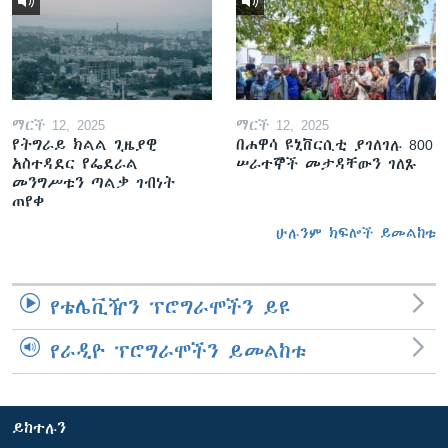
ማርች 12, 2025
ማርች 12, 2025
የትግራይ ክልል ጊዜያዊ
በሐዋሳ ዩኒቨርሲቲ ያገለገሉ 800
አስተዳደር የፌደራል
ሠራተኞች መታዳቸውን ገለጹ
መንግሥቱን ጣልቃ ገብነት
ጠየቀ
ሁሉንም ክፍሎች ይመልከቱ
የቴሌቪዥን ፕሮግራሞችን ይዩ
የራዲዮ ፕሮግራሞችን ይመልከቱ
ይከተሉን