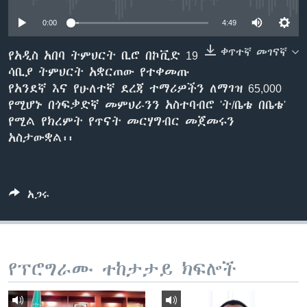
0:00
4:49
ቋንቋዎች
ቀጥተኛ መገናኛ
የአዲስ አበባ ትምህርት ቢሮ በኮቪድ 19
ሳቢያ ትምህርት አቋርጠው የተቀመጡ
የአንደኛ እና የሁለተኛ ደረጃ ተማሪዎችን ለማገዝ 65,000
የሚሆኑ በጎፍቃድኛ መምህራንን አስተባብሮ 'ት/ቤቴ በቤቴ'
የሚል የክረምት የጥናት መርሃግብር መጀመሩን
አስታውቋል፡፡
አጋሩ
የፕሮግራሙ ተከታታይ ክፍሎች