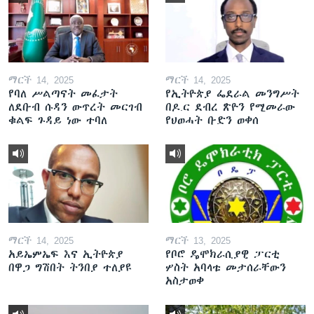
ማርች 14, 2025
ማርች 14, 2025
የባለ ሥልጣናት መፈታት
የኢትዮጵያ ፌደራል መንግሥት
ለደቡብ ሱዳን ውጥረት መርገብ
በዶ.ር ደብረ ጽዮን የሚመራው
ቁልፍ ጉዳይ ነው ተባለ
የህወሓት ቡድን ወቀሰ
ማርች 14, 2025
ማርች 13, 2025
አይኤምኤፍ እና ኢትዮጵያ
የቦሮ ዴሞክራሲያዊ ፓርቲ
በዋጋ ግሽበት ትንበያ ተለያዩ
ሦስት አባላቱ መታሰራቸውን
አስታወቀ