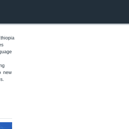
EMBED
thiopia
es
nguage
ung
to new
s.