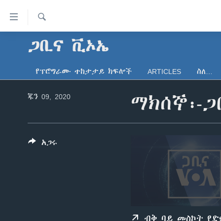
በቀላሉ
የመሥሪያ
ማገናኛዎች
ፈልግ
ጋቢና ቪኦኤ
ዜና
ወደ
ኑሮ በጤንነት
ኢትዮጵያ
ዋናው
የፕሮግራሙ ተከታታይ ክፍሎች
ARTICLES
ስለ…
ይዘት
ጋቢና ቪኦኤ
አፍሪካ
እለፍ
ጁን 09, 2020
ማክሰኞ፡-ጋ
ከምሽቱ ሦስት ሰዓት የአማርኛ ዜና
ዓለምአቀፍ
ወደ
ዋናው
ቪዲዮ
አሜሪካ
ይዘት
የፎቶ መድብሎች
መካከለኛው ምሥራቅ
እለፍ
አጋሩ
ወደ
ክምችት
ዋናው
ይዘት
እለፍ
ብቅ ባይ መስኮት የ