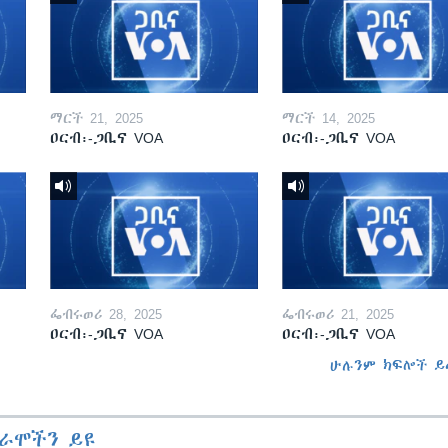
ማርች 21, 2025
ማርች 14, 2025
ዐርብ፡-ጋቢና VOA
ዐርብ፡-ጋቢና VOA
ፌብሩወሪ 28, 2025
ፌብሩወሪ 21, 2025
ዐርብ፡-ጋቢና VOA
ዐርብ፡-ጋቢና VOA
ሁሉንም ክፍሎች ይ
ራሞችን ይዩ