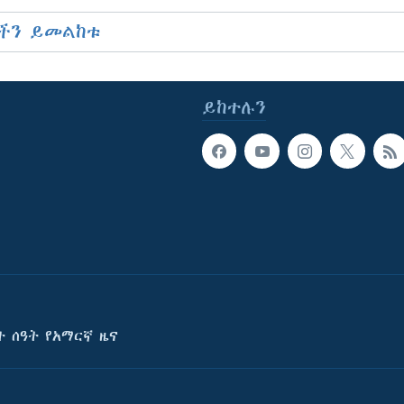
ችን ይመልከቱ
ይከተሉን
ት ሰዓት የአማርኛ ዜና