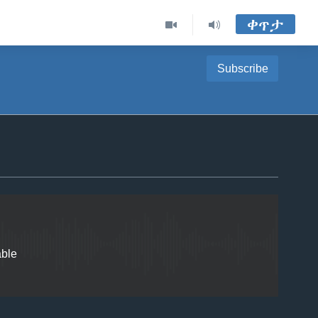
ቀጥታ
Subscribe
EMBED
able