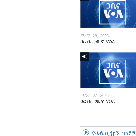
ማርች 28, 2025
ዐርብ፡-ጋቢና VOA
ማርች 07, 2025
ዐርብ፡-ጋቢና VOA
የቴሌቪዥን ፕሮግ