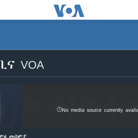
SUBSCRIBE
ቢና VOA
ይድረሰኝ / ይላክልኝ
No media source currently avail
ድምፅ መስምያ