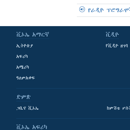
የራዲዮ ፕሮግራሞ
ቪኦኤ አማርኛ
ቪዲዮ
ኢትዮጵያ
የቪዲዮ ዘገባ
አፍሪካ
አሜሪካ
ዓለምአቀፍ
ድምጽ
ጋቢና ቪኦኤ
ከምሽቱ ሦስ
ቪኦኤ አፍሪካ