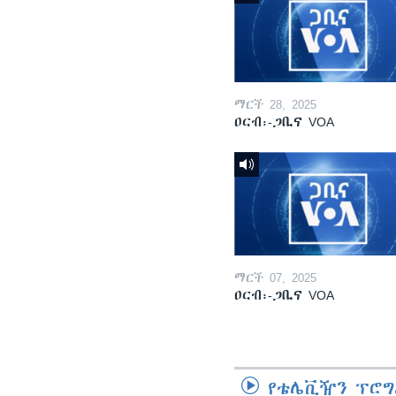
ማርች 28, 2025
ዐርብ፡-ጋቢና VOA
ማርች 07, 2025
ዐርብ፡-ጋቢና VOA
የቴሌቪዥን ፕሮግ