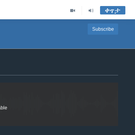
ቀጥታ
Subscribe
EMBED
able