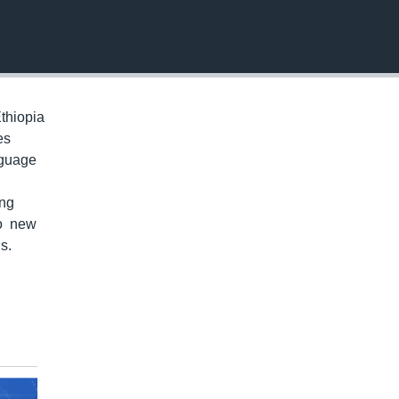
EMBED
thiopia
es
nguage
ung
to new
s.