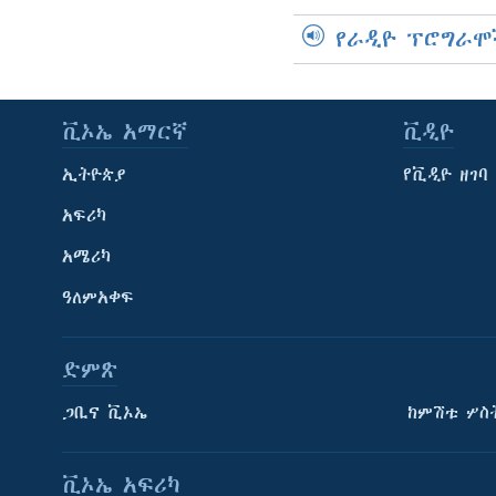
የራዲዮ ፕሮግራሞ
ቪኦኤ አማርኛ
ቪዲዮ
ኢትዮጵያ
የቪዲዮ ዘገባ
አፍሪካ
አሜሪካ
ዓለምአቀፍ
ድምጽ
ጋቢና ቪኦኤ
ከምሽቱ ሦስ
ቪኦኤ አፍሪካ