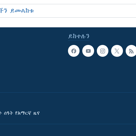
ችን ይመልከቱ
ይከተሉን
ት ሰዓት የአማርኛ ዜና