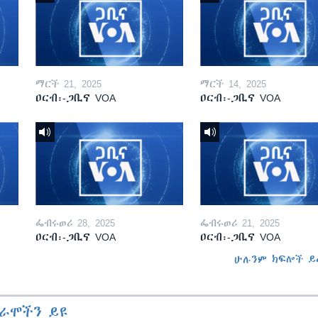
ማርች 21, 2025
ማርች 14, 2025
ዐርብ፡-ጋቢና VOA
ዐርብ፡-ጋቢና VOA
ፌብሩወሪ 28, 2025
ፌብሩወሪ 21, 2025
ዐርብ፡-ጋቢና VOA
ዐርብ፡-ጋቢና VOA
ሁሉንም ክፍሎች ይ
ራሞችን ይዩ