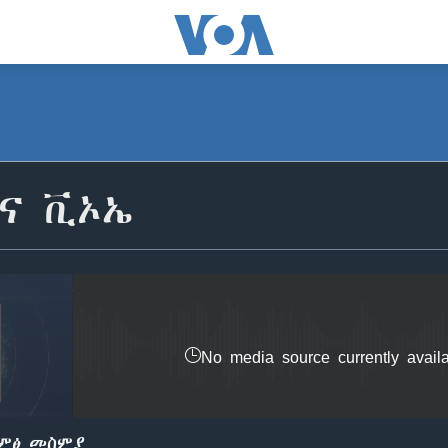
SUBSCRIBE
ቢና ቪኦኤ
ይድረሰኝ / ይላክልኝ
No media source currently avail
ድምፅ መስምያ