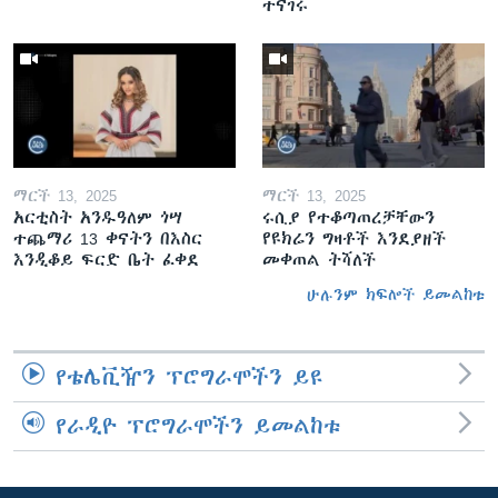
ተናገሩ
ማርች 13, 2025
ማርች 13, 2025
አርቲስት አንዱዓለም ጎሣ
ሩሲያ የተቆጣጠረቻቸውን
ተጨማሪ 13 ቀናትን በእስር
የዩክሬን ግዛቶች እንደያዘች
እንዲቆይ ፍርድ ቤት ፈቀደ
መቀጠል ትሻለች
ሁሉንም ክፍሎች ይመልከቱ
የቴሌቪዥን ፕሮግራሞችን ይዩ
የራዲዮ ፕሮግራሞችን ይመልከቱ