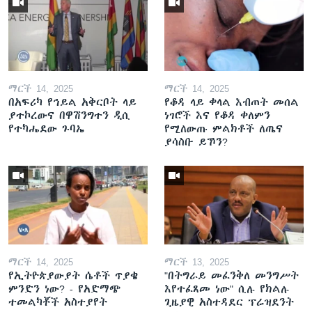
ማርች 14, 2025
ማርች 14, 2025
በአፍሪካ የኅይል አቅርቦት ላይ
የቆዳ ላይ ቀላል እብጠት መሰል
ያተኮረውና በዋሽንግተን ዲሲ
ነገሮች እና የቆዳ ቀለምን
የተካሔደው ጉባኤ
የሚለውጡ ምልክቶች ለጤና
ያሳስቡ ይኾን?
ማርች 14, 2025
ማርች 13, 2025
የኢትዮጵያውያት ሴቶች ጥያቄ
"በትግራይ መፈንቅለ መንግሥት
ምንድን ነው? - የአድማጭ
እየተፈጸመ ነው" ሲሉ የክልሉ
ተመልካቾች አስተያየት
ጊዜያዊ አስተዳደር ፕሬዝደንት