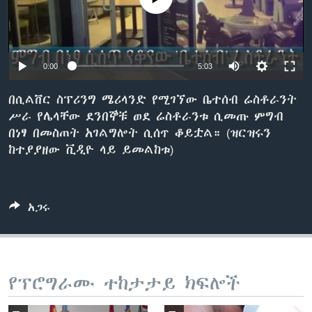
ቋንቋዎች
0:00
5:03
በሲልቨር ስፕሪንግ ሜሪላንድ የሚገኘው ቤተሰብ ሬስቶራንት
ሥራ የሌላቸው ደንበኞቹ ወደ ሬስቶራንቱ ሲመጡ ምግብ
በነፃ በመስጠት አገልግሎት ሲሰጥ ቆይቷል። (ዝርዝሩን
ከተያያዘው ቪዲዮ ላይ ይመልከቱ)
አጋሩ
የፕሮግራሙ ተከታታይ ክፍሎች