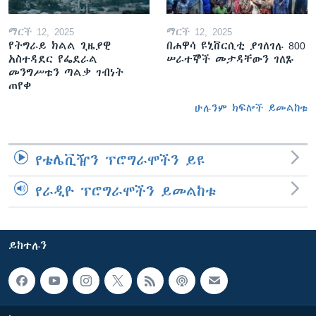
ማርች 12, 2025
ማርች 12, 2025
የትግራይ ክልል ጊዜያዊ
በሐዋሳ ዩኒቨርሲቲ ያገለገሉ 800
አስተዳደር የፌደራል
ሠራተኞች መታዳቸውን ገለጹ
መንግሥቱን ጣልቃ ገብነት
ጠየቀ
ሁሉንም ክፍሎች ይመልከቱ
የቴሌቪዥን ፕሮግራሞችን ይዩ
የራዲዮ ፕሮግራሞችን ይመልከቱ
ይከተሉን