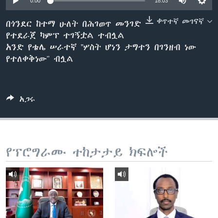
0:00
18:03
ቀጥተኛ መገናኛ
በጎንደር ከተማ ሁለት በሕገወጥ መንገድ
የተደራጀ ካምፕ ተገኝቷል ተብሏል
ቋንቋዎች
አንድ የቴሌ ሠራተኛ ”ሦስት ሆነን ታግተን በገንዘብ ነው
የተለቀቅነው" ብሏል
አጋሩ
የፕሮግራሙ ተከታታይ ክፍሎች