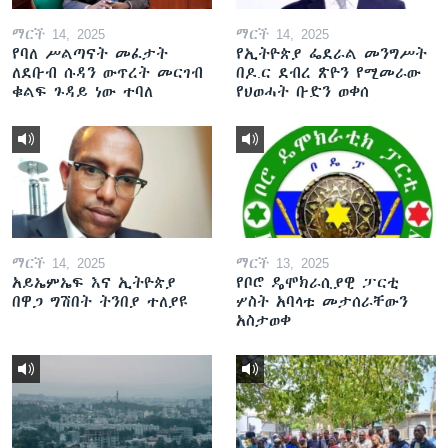
ማርች 14, 2025
ማርች 14, 2025
የባለ ሥልጣናት መፈታት
የኢትዮጵያ ፌደራል መንግሥት
ለደቡብ ሱዳን ውጥረት መርገብ
በዶ.ር ደብረ ጽዮን የሚመራው
ቁልፍ ጉዳይ ነው ተባለ
የህወሓት ቡድን ወቀሰ
ማርች 14, 2025
ማርች 13, 2025
አይኤምኤፍ እና ኢትዮጵያ
የቦሮ ዴሞክራሲያዊ ፓርቲ
በዋጋ ግሽበት ትንበያ ተለያዩ
ሦስት አባላቱ መታሰራቸውን
አስታወቀ