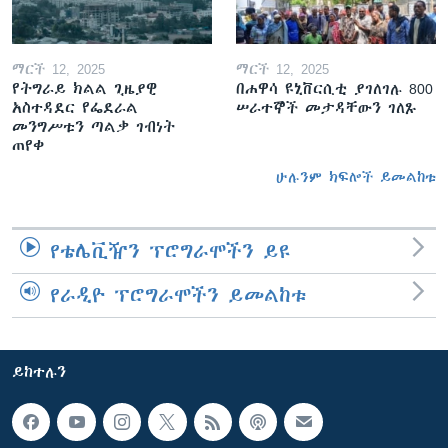
ማርች 12, 2025
ማርች 12, 2025
የትግራይ ክልል ጊዜያዊ
በሐዋሳ ዩኒቨርሲቲ ያገለገሉ 800
አስተዳደር የፌደራል
ሠራተኞች መታዳቸውን ገለጹ
መንግሥቱን ጣልቃ ገብነት
ጠየቀ
ሁሉንም ክፍሎች ይመልከቱ
የቴሌቪዥን ፕሮግራሞችን ይዩ
የራዲዮ ፕሮግራሞችን ይመልከቱ
ይከተሉን