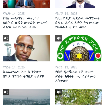
ማርች 14, 2025
ማርች 14, 2025
የባለ ሥልጣናት መፈታት
የኢትዮጵያ ፌደራል መንግሥት
ለደቡብ ሱዳን ውጥረት መርገብ
በዶ.ር ደብረ ጽዮን የሚመራው
ቁልፍ ጉዳይ ነው ተባለ
የህወሓት ቡድን ወቀሰ
ማርች 14, 2025
ማርች 13, 2025
አይኤምኤፍ እና ኢትዮጵያ
የቦሮ ዴሞክራሲያዊ ፓርቲ
በዋጋ ግሽበት ትንበያ ተለያዩ
ሦስት አባላቱ መታሰራቸውን
አስታወቀ