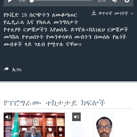
0:00
11:25
ቀጥተኛ መገናኛ
የኮቪድ 19 ስርጭትን ለመቆጣጠር
የፌዴራል እና የክልል መንግስታት
ቋንቋዎች
የተለያዩ ርምጃዎችን እየወሰዱ ይገኛሉ።ከእነዚህ ርምጃዎች
መካከል የተወሰኑት የመንቀሳቀስ መብትን በመሰሉ የዜጎች
መብቶች ላይ ገደብ የሚጥሉ ናቸው።
አጋሩ
የፕሮግራሙ ተከታታይ ክፍሎች