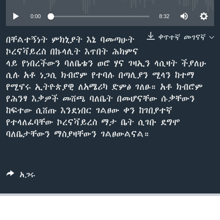
0:00
8:32
ቋንቋዎች
ቀጥተኛ መገናኛ
በቸልተኝነት ምክኒያት እኔ ባመጣሁት
ኮረናቫይረስ በኩላሊት እጥበት ሕክምና
ላይ የነበረችውን ባለቤቴን ወሮ ሃና ገዛኢን ላሲዛት ችያለሁ
ሲሉ አቶ ነጋሲ ክብሮም የተባሉ በጣሊያን ሚላን ከተማ
የሚኖሩ ኢትዮጵያዊ ለአሜሪካ ድምፅ ገለፁ። አቶ ክብሮም
የሕንፃ እቃዎች መሸጫ ባለቤት በመሆናቸው ሱቃቸውን
ከፍተው ሲሸጡ እንደነበር ገልፀው ቀን ከገበያተኛ
የተላለፈባቸው ኮረናቫይረስ ማታ ቤት ሲገቡ ደግሞ
ባለቤታቸውን ማስያዛቸውን ገልፀውልናል።
አጋሩ