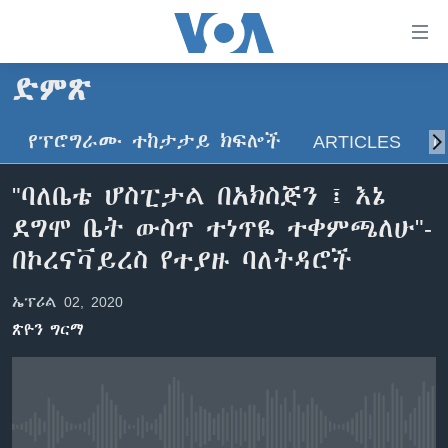
በቀላሉ
የመሥሪያ
ማገናኛዎች
ድምጽ
ዜና
ወደ
ዋናው
የፕሮግራሙ ተከታታይ ክፍሎች
ARTICLES
ስ
ኑሮ በጤንነት
ኢትዮጵያ
ይዘት
ጋቢና ቪኦኤ
እለፍ
አፍሪካ
"ባለቤቴ ሆስፒታል በአክስጅን ፤ እኔ
ወደ
ከምሽቱ ሦስት ሰዓት የአማርኛ ዜና
ዓለምአቀፍ
ደግሞ ቤት ውስጥ ተነጥዬ ተቀምጫለሁ"-
ዋናው
ቪዲዮ
ይዘት
አሜሪካ
በኮረናቫይረስ የተያዙ ባለትዳሮች
እለፍ
የፎቶ መድብሎች
መካከለኛው ምሥራቅ
ወደ
ኤፕሪል 02, 2020
ክምችት
ዋናው
ጽዮን ግርማ
ይዘት
እለፍ
Learning English
ይከተሉን
No media source currently available