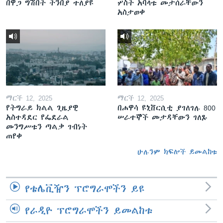
በዋጋ ግሽበት ትንበያ ተለያዩ
ሦስት አባላቱ መታሰራቸውን
አስታወቀ
ማርች 12, 2025
ማርች 12, 2025
የትግራይ ክልል ጊዜያዊ
በሐዋሳ ዩኒቨርሲቲ ያገለገሉ 800
አስተዳደር የፌደራል
ሠራተኞች መታዳቸውን ገለጹ
መንግሥቱን ጣልቃ ገብነት
ጠየቀ
ሁሉንም ክፍሎች ይመልከቱ
የቴሌቪዥን ፕሮግራሞችን ይዩ
የራዲዮ ፕሮግራሞችን ይመልከቱ