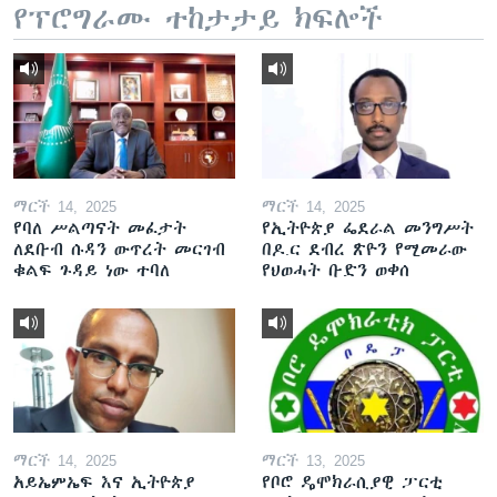
የፕሮግራሙ ተከታታይ ክፍሎች
ማርች 14, 2025
ማርች 14, 2025
የባለ ሥልጣናት መፈታት
የኢትዮጵያ ፌደራል መንግሥት
ለደቡብ ሱዳን ውጥረት መርገብ
በዶ.ር ደብረ ጽዮን የሚመራው
ቁልፍ ጉዳይ ነው ተባለ
የህወሓት ቡድን ወቀሰ
ማርች 14, 2025
ማርች 13, 2025
አይኤምኤፍ እና ኢትዮጵያ
የቦሮ ዴሞክራሲያዊ ፓርቲ