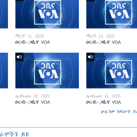
ማርች 21, 2025
ማርች 14, 2025
ዐርብ፡-ጋቢና VOA
ዐርብ፡-ጋቢና VOA
ፌብሩወሪ 28, 2025
ፌብሩወሪ 21, 2025
ዐርብ፡-ጋቢና VOA
ዐርብ፡-ጋቢና VOA
ሁሉንም ክፍሎች ይ
ራሞችን ይዩ