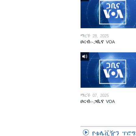
ማርች 28, 2025
ዐርብ፡-ጋቢና VOA
ማርች 07, 2025
ዐርብ፡-ጋቢና VOA
የቴሌቪዥን ፕሮግ