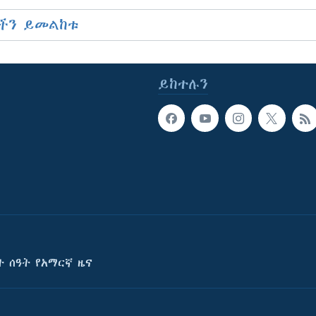
ችን ይመልከቱ
ይከተሉን
ት ሰዓት የአማርኛ ዜና