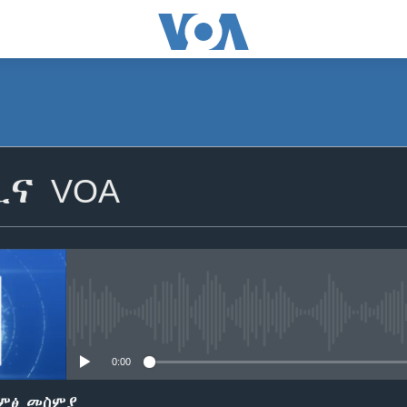
SUBSCRIBE
ቢና VOA
ይድረሰኝ / ይላክልኝ
No media source currently avail
0:00
ድምፅ መስምያ