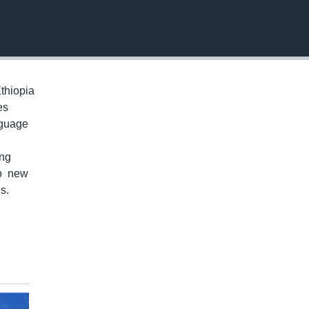
EMBED
thiopia
es
nguage
ung
to new
s.