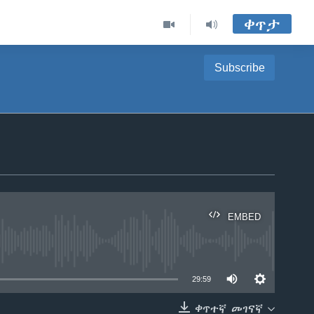
ቀጥታ
Subscribe
EMBED
able
29:59
ቀጥተኛ መገናኛ