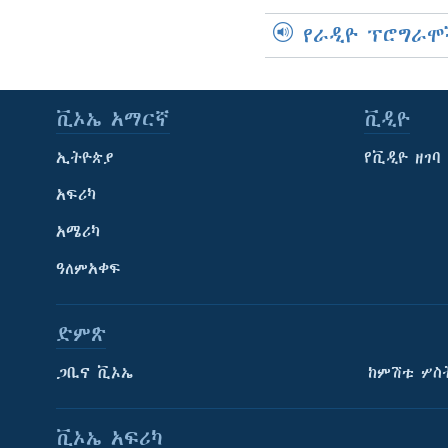
የራዲዮ ፕሮግራሞ
ቪኦኤ አማርኛ
ቪዲዮ
ኢትዮጵያ
የቪዲዮ ዘገባ
አፍሪካ
አሜሪካ
ዓለምአቀፍ
ድምጽ
ጋቢና ቪኦኤ
ከምሽቱ ሦስ
ቪኦኤ አፍሪካ