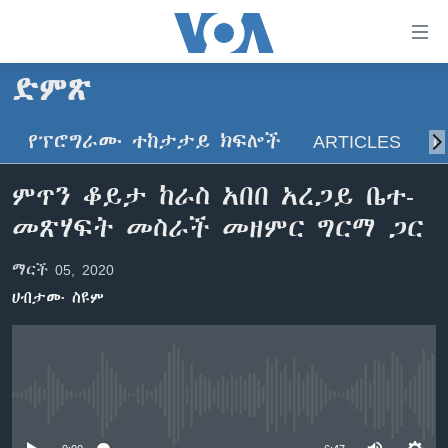
በቀላሉ
የመሥሪያ
ማገናኛዎች
ድምጽ
ዜና
ወደ
ዋናው
የፕሮግራሙ ተከታታይ ክፍሎች
ARTICLES
ስ
ኑሮ በጤንነት
ኢትዮጵያ
ይዘት
ጋቢና ቪኦኤ
እለፍ
አፍሪካ
ምጥን ቆይታ ከራስ አበበ አረጋይ ቤተ-
ወደ
ከምሽቱ ሦስት ሰዓት የአማርኛ ዜና
ዓለምአቀፍ
መጽሃፍት መስራች መዘምር ግርማ ጋር
ዋናው
ቪዲዮ
ይዘት
አሜሪካ
ማርች 05, 2020
እለፍ
የፎቶ መድብሎች
መካከለኛው ምሥራቅ
ወደ
ሀብታሙ ስዩም
ክምችት
ዋናው
ይዘት
እለፍ
Learning English
No media source currently available
ይከተሉን