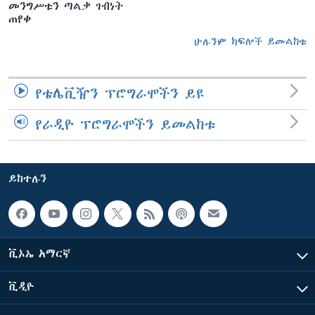
መንግሥቱን ጣልቃ ገብነት
ጠየቀ
ሁሉንም ክፍሎች ይመልከቱ
የቴሌቪዥን ፕሮግራሞችን ይዩ
የራዲዮ ፕሮግራሞችን ይመልከቱ
ይከተሉን
ቪኦኤ አማርኛ
ቪዲዮ