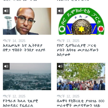
ማርች 14, 2025
ማርች 13, 2025
አይኤምኤፍ እና ኢትዮጵያ
የቦሮ ዴሞክራሲያዊ ፓርቲ
በዋጋ ግሽበት ትንበያ ተለያዩ
ሦስት አባላቱ መታሰራቸውን
አስታወቀ
ማርች 12, 2025
ማርች 12, 2025
የትግራይ ክልል ጊዜያዊ
በሐዋሳ ዩኒቨርሲቲ ያገለገሉ 800
አስተዳደር የፌደራል
ሠራተኞች መታዳቸውን ገለጹ