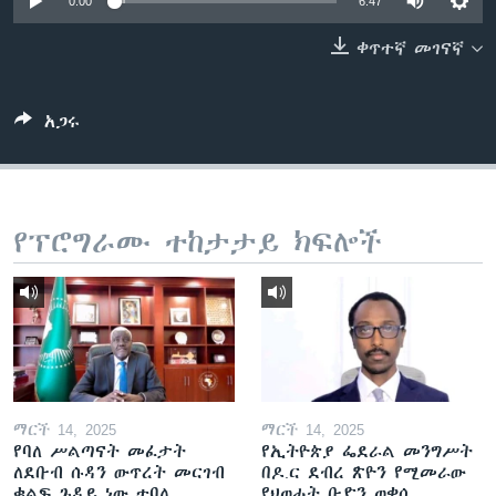
0:00
6:47
ቀጥተኛ መገናኛ
ቋንቋዎች
አጋሩ
የፕሮግራሙ ተከታታይ ክፍሎች
ማርች 14, 2025
ማርች 14, 2025
የባለ ሥልጣናት መፈታት
የኢትዮጵያ ፌደራል መንግሥት
ለደቡብ ሱዳን ውጥረት መርገብ
በዶ.ር ደብረ ጽዮን የሚመራው
ቁልፍ ጉዳይ ነው ተባለ
የህወሓት ቡድን ወቀሰ