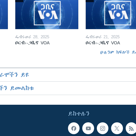
ፌብሩወሪ 28, 2025
ፌብሩወሪ 21, 2025
ዐርብ፡-ጋቢና VOA
ዐርብ፡-ጋቢና VOA
ሁሉንም ክፍሎች ይ
ራሞችን ይዩ
ችን ይመልከቱ
ይከተሉን