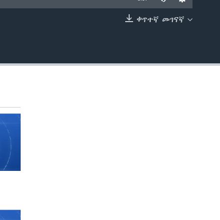
ቀጥተኛ መገናኛ
EMBED