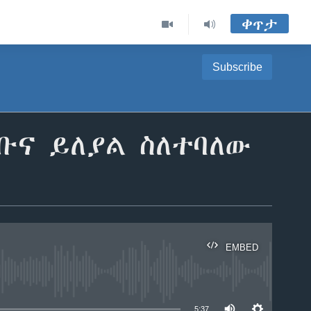
ቀጥታ
Subscribe
ቡና ይለያል ስለተባለው
EMBED
able
5:37