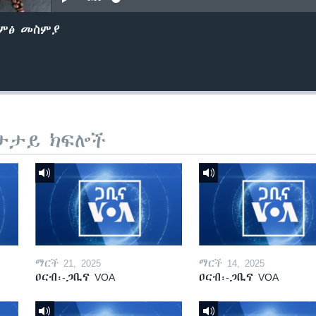
ድምፅ መስምያ
ታታይ ክፍሎች
ማርች 21, 2025
ማርች 14, 2025
ዐርብ፡-ጋቢና VOA
ዐርብ፡-ጋቢና VOA