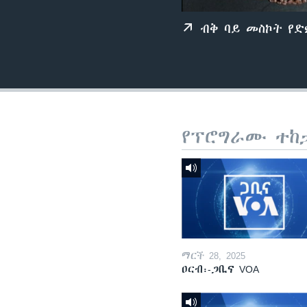
ብቅ ባይ መስኮት የ
የፕሮግራሙ ተከ
ማርች 28, 2025
ዐርብ፡-ጋቢና VOA