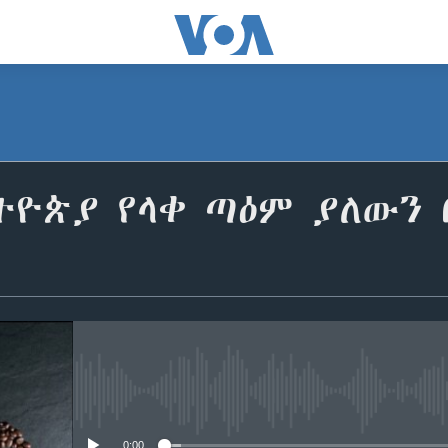
SUBSCRIBE
ትዮጵያ የላቀ ጣዕም ያለውን 
ይድረሰኝ / ይላክልኝ
No media source currently avail
0:00