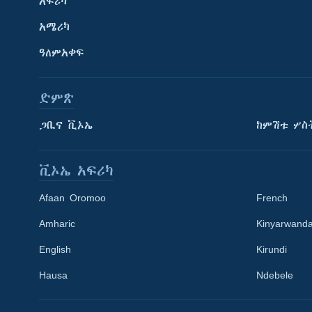
አፍሪካ
አሜሪካ
ዓለምአቀፍ
ድምጽ
ጋቢና ቪኦኤ
ከምሽቱ ሦስ
ቪኦኤ አፍሪካ
Afaan Oromoo
French
Amharic
Kinyarwand
English
Kirundi
Learning English
Hausa
Ndebele
ይከተሉን