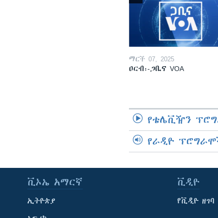
ማርች 07, 2025
ዐርብ፡-ጋቢና VOA
የቴሌቪዥን ፕሮግ
የራዲዮ ፕሮግራሞ
ቪኦኤ አማርኛ
ቪዲዮ
ኢትዮጵያ
የቪዲዮ ዘገባ