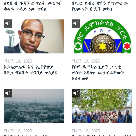
ለደቡብ ሱዳን ውጥረት መርገብ
በዶ.ር ደብረ ጽዮን የሚመራው
ቁልፍ ጉዳይ ነው ተባለ
የህወሓት ቡድን ወቀሰ
ማርች 14, 2025
ማርች 13, 2025
አይኤምኤፍ እና ኢትዮጵያ
የቦሮ ዴሞክራሲያዊ ፓርቲ
በዋጋ ግሽበት ትንበያ ተለያዩ
ሦስት አባላቱ መታሰራቸውን
አስታወቀ
ማርች 12, 2025
ማርች 12, 2025