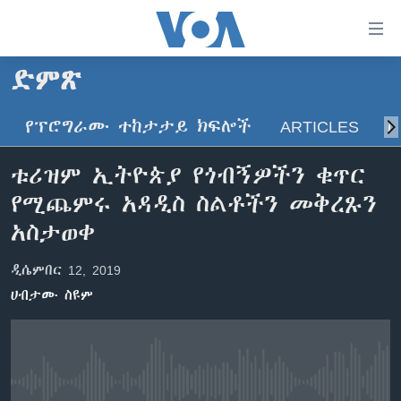
በቀላሉ
የመሥሪያ
ማገናኛዎች
ድምጽ
ዜና
ወደ
ዋናው
የፕሮግራሙ ተከታታይ ክፍሎች
ARTICLES
ስ
ኑሮ በጤንነት
ኢትዮጵያ
ይዘት
ጋቢና ቪኦኤ
እለፍ
አፍሪካ
ቱሪዝም ኢትዮጵያ የጎብኝዎችን ቁጥር
ወደ
ከምሽቱ ሦስት ሰዓት የአማርኛ ዜና
ዓለምአቀፍ
የሚጨምሩ አዳዲስ ስልቶችን መቅረጹን
ዋናው
ቪዲዮ
ይዘት
አሜሪካ
አስታወቀ
እለፍ
የፎቶ መድብሎች
መካከለኛው ምሥራቅ
ወደ
ዲሴምበር 12, 2019
ክምችት
ዋናው
ሀብታሙ ስዩም
ይዘት
እለፍ
Learning English
ይከተሉን
No media source currently available