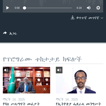
0:00
6:18
ቋንቋዎች
ቀጥተኛ መገናኛ
አጋሩ
የፕሮግራሙ ተከታታይ ክፍሎች
ማርች 14, 2025
ማርች 14, 2025
የባለ ሥልጣናት መፈታት
የኢትዮጵያ ፌደራል መንግሥት