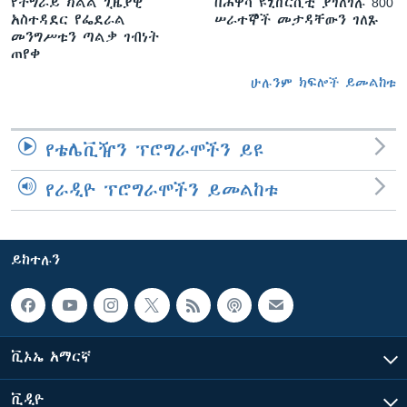
የትግራይ ክልል ጊዜያዊ
በሐዋሳ ዩኒቨርሲቲ ያገለገሉ 800
አስተዳደር የፌደራል
ሠራተኞች መታዳቸውን ገለጹ
መንግሥቱን ጣልቃ ገብነት
ጠየቀ
ሁሉንም ክፍሎች ይመልከቱ
የቴሌቪዥን ፕሮግራሞችን ይዩ
የራዲዮ ፕሮግራሞችን ይመልከቱ
ይከተሉን
ቪኦኤ አማርኛ
ቪዲዮ