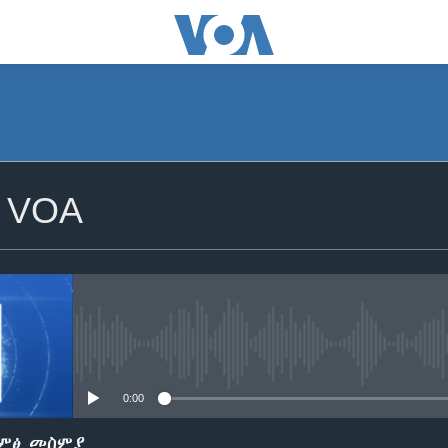
SUBSCRIBE
 VOA
ይድረሰኝ / ይላክልኝ
No media source currently avail
0:00
ድምፅ መስምያ