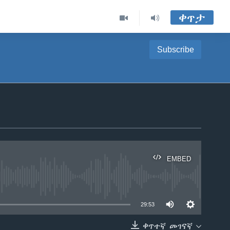
ቀጥታ
Subscribe
EMBED
able
29:53
ቀጥተኛ መገናኛ