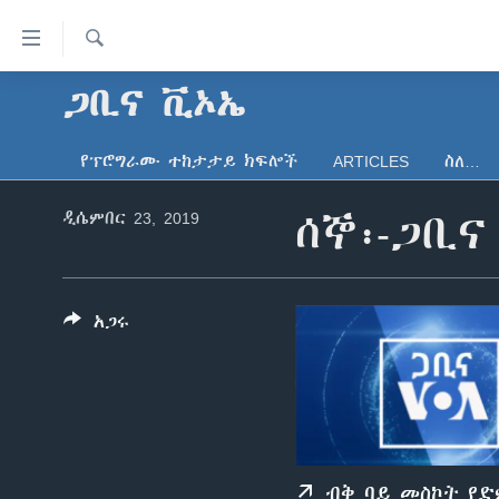
በቀላሉ
የመሥሪያ
ማገናኛዎች
ፈልግ
ጋቢና ቪኦኤ
ዜና
ወደ
ኑሮ በጤንነት
ኢትዮጵያ
ዋናው
የፕሮግራሙ ተከታታይ ክፍሎች
ARTICLES
ስለ…
ይዘት
ጋቢና ቪኦኤ
አፍሪካ
እለፍ
ዲሴምበር 23, 2019
ሰኞ፡-ጋቢና
ከምሽቱ ሦስት ሰዓት የአማርኛ ዜና
ዓለምአቀፍ
ወደ
ዋናው
ቪዲዮ
አሜሪካ
ይዘት
የፎቶ መድብሎች
መካከለኛው ምሥራቅ
እለፍ
አጋሩ
ወደ
ክምችት
ዋናው
ይዘት
እለፍ
ብቅ ባይ መስኮት የ