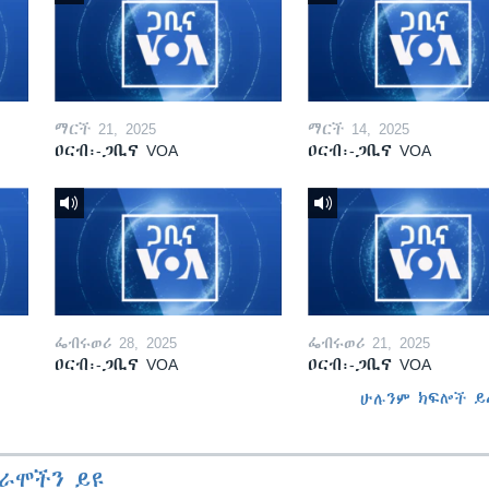
ማርች 21, 2025
ማርች 14, 2025
ዐርብ፡-ጋቢና VOA
ዐርብ፡-ጋቢና VOA
ፌብሩወሪ 28, 2025
ፌብሩወሪ 21, 2025
ዐርብ፡-ጋቢና VOA
ዐርብ፡-ጋቢና VOA
ሁሉንም ክፍሎች ይ
ራሞችን ይዩ