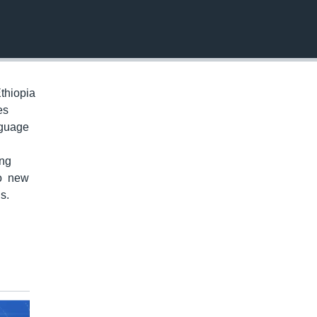
EMBED
thiopia
es
nguage
ung
to new
s.