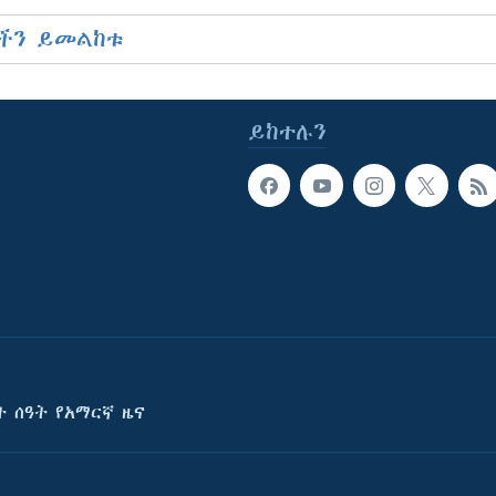
ችን ይመልከቱ
ይከተሉን
ት ሰዓት የአማርኛ ዜና