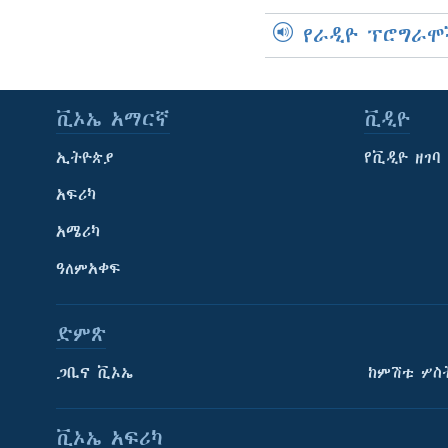
የራዲዮ ፕሮግራሞ
ቪኦኤ አማርኛ
ቪዲዮ
ኢትዮጵያ
የቪዲዮ ዘገባ
አፍሪካ
አሜሪካ
ዓለምአቀፍ
ድምጽ
ጋቢና ቪኦኤ
ከምሽቱ ሦስ
ቪኦኤ አፍሪካ