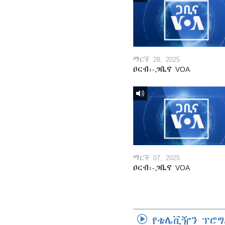
ማርች 28, 2025
ዐርብ፡-ጋቢና VOA
ማርች 07, 2025
ዐርብ፡-ጋቢና VOA
የቴሌቪዥን ፕሮግ