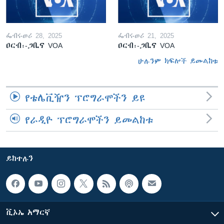
ፌብሩወሪ 28, 2025
ፌብሩወሪ 21, 2025
ዐርብ፡-ጋቢና VOA
ዐርብ፡-ጋቢና VOA
ሁሉንም ክፍሎች ይመልከቱ
የቴሌቪዥን ፕሮግራሞችን ይዩ
የራዲዮ ፕሮግራሞችን ይመልከቱ
ይከተሉን
ቪኦኤ አማርኛ