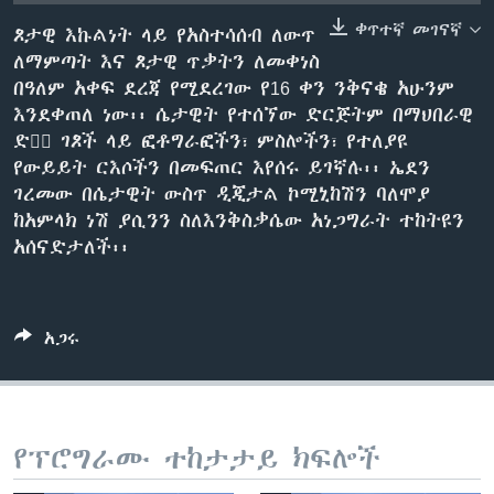
ቀጥተኛ መገናኛ
ጾታዊ እኩልነት ላይ የአስተሳሰብ ለውጥ
ለማምጣት እና ጾታዊ ጥቃትን ለመቀነስ
ቋንቋዎች
በዓለም አቀፍ ደረጃ የሚደረገው የ16 ቀን ንቅናቄ አሁንም
እንደቀጠለ ነው፡፡ ሴታዊት የተሰኘው ድርጅትም በማህበራዊ
ድረ፟ ገጾች ላይ ፎቶግራፎችን፣ ምስሎችን፣ የተለያዩ
የውይይት ርእሶችን በመፍጠር እየሰሩ ይገኛሉ፡፡ ኤደን
ገረመው በሴታዊት ውስጥ ዲጂታል ኮሚኒከሽን ባለሞያ
ከአምላክ ነሽ ያሲንን ስለእንቅስቃሴው አነጋግራት ተከትዩን
አሰናድታለች፡፡
አጋሩ
የፕሮግራሙ ተከታታይ ክፍሎች