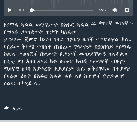
0:00
5:26
ቋንቋዎች
ቀጥተኛ መገናኛ
የሶማሌ ክልል መንግሥት ከአፋር ክልል
በሚነሱ ታጣቂዎች ጥቃት ካለፈው
ታኅሣሥ ጀምሮ ከ270 በላይ ንጹሀን ዜጎች ተገድለዋል አለ።
ባለፈው ቅዳሜ ተከስቶ በነበረው ግጭትም ከ30በላይ የሶማሌ
ክልል ተወላጆች በሦሥት ቦታዎች መገደላቸውን ገልጿል።
የሲቲ ዞን አስተዳዳሪ አቶ ዑመር አብዲ የመገናኛ ብዙሃን
ሚዛናዊ ዘገባ እያቀረቡ አይደለም ሲሉ ወቅሰዋል። በተያያዘ
በዛሬው ዕለት በአፋር ክልል ልዩ ልዩ ከተሞች የተቃውሞ
ሰልፍ ተካሂዷል።
አጋሩ