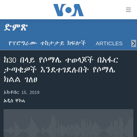
በቀላሉ
የመሥሪያ
ማገናኛዎች
ድምጽ
ዜና
ወደ
ዋናው
የፕሮግራሙ ተከታታይ ክፍሎች
ARTICLES
ስ
ኑሮ በጤንነት
ኢትዮጵያ
ይዘት
ጋቢና ቪኦኤ
እለፍ
አፍሪካ
ከ30 በላይ የሶማሌ ተወላጆች በአፋር
ወደ
ከምሽቱ ሦስት ሰዓት የአማርኛ ዜና
ዓለምአቀፍ
ታጣቂዎች እንደተገደሉበት የሶማሌ
ዋናው
ቪዲዮ
ይዘት
አሜሪካ
ክልል ገለፀ
እለፍ
የፎቶ መድብሎች
መካከለኛው ምሥራቅ
ወደ
ኦክቶበር 15, 2019
ክምችት
ዋናው
አዲስ ቸኮል
ይዘት
እለፍ
Learning English
ይከተሉን
No media source currently available