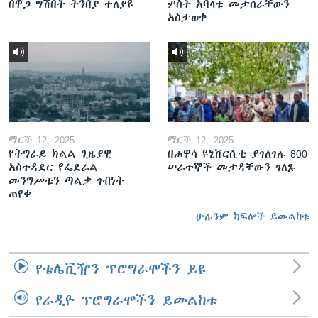
በዋጋ ግሽበት ትንበያ ተለያዩ
ሦስት አባላቱ መታሰራቸውን
አስታወቀ
ማርች 12, 2025
ማርች 12, 2025
የትግራይ ክልል ጊዜያዊ
በሐዋሳ ዩኒቨርሲቲ ያገለገሉ 800
አስተዳደር የፌደራል
ሠራተኞች መታዳቸውን ገለጹ
መንግሥቱን ጣልቃ ገብነት
ጠየቀ
ሁሉንም ክፍሎች ይመልከቱ
የቴሌቪዥን ፕሮግራሞችን ይዩ
የራዲዮ ፕሮግራሞችን ይመልከቱ