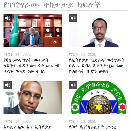
የፕሮግራሙ ተከታታይ ክፍሎች
ማርች 14, 2025
ማርች 14, 2025
የባለ ሥልጣናት መፈታት
የኢትዮጵያ ፌደራል መንግሥት
ለደቡብ ሱዳን ውጥረት መርገብ
በዶ.ር ደብረ ጽዮን የሚመራው
ቁልፍ ጉዳይ ነው ተባለ
የህወሓት ቡድን ወቀሰ
ማርች 14, 2025
ማርች 13, 2025
አይኤምኤፍ እና ኢትዮጵያ
የቦሮ ዴሞክራሲያዊ ፓርቲ