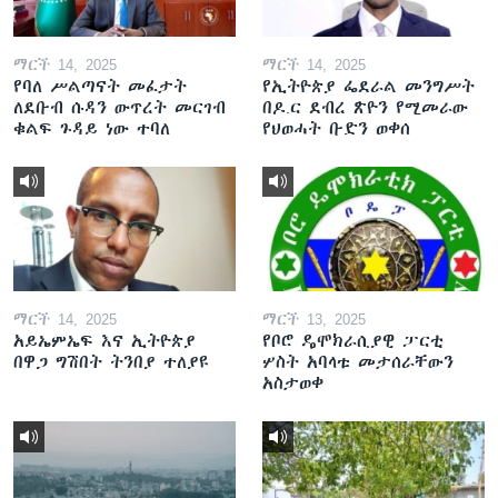
ማርች 14, 2025
ማርች 14, 2025
የባለ ሥልጣናት መፈታት
የኢትዮጵያ ፌደራል መንግሥት
ለደቡብ ሱዳን ውጥረት መርገብ
በዶ.ር ደብረ ጽዮን የሚመራው
ቁልፍ ጉዳይ ነው ተባለ
የህወሓት ቡድን ወቀሰ
ማርች 14, 2025
ማርች 13, 2025
አይኤምኤፍ እና ኢትዮጵያ
የቦሮ ዴሞክራሲያዊ ፓርቲ
በዋጋ ግሽበት ትንበያ ተለያዩ
ሦስት አባላቱ መታሰራቸውን
አስታወቀ