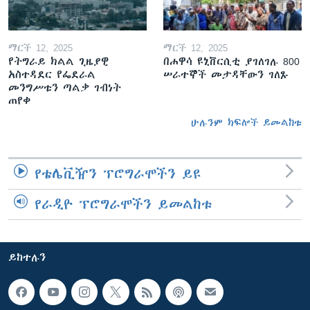
ማርች 12, 2025
ማርች 12, 2025
የትግራይ ክልል ጊዜያዊ
በሐዋሳ ዩኒቨርሲቲ ያገለገሉ 800
አስተዳደር የፌደራል
ሠራተኞች መታዳቸውን ገለጹ
መንግሥቱን ጣልቃ ገብነት
ጠየቀ
ሁሉንም ክፍሎች ይመልከቱ
የቴሌቪዥን ፕሮግራሞችን ይዩ
የራዲዮ ፕሮግራሞችን ይመልከቱ
ይከተሉን