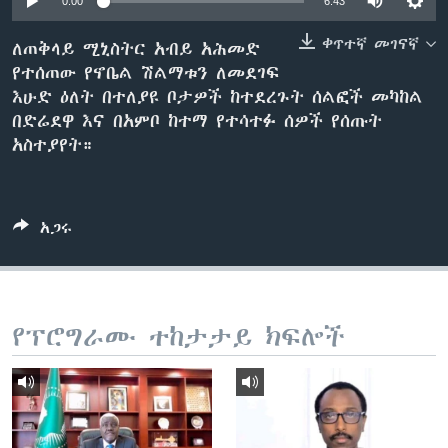
0:00
6:43
ቀጥተኛ መገናኛ
ለጠቅላይ ሚኒስትር አብይ አሕመድ
የተሰጠው የኖቤል ሽልማቱን ለመደገፍ
ቋንቋዎች
እሁድ ዕለት በተለያዩ ቦታዎች ከተደረጉት ሰልፎች መካከል
በድሬደዋ እና በአምቦ ከተማ የተሳተፉ ሰዎች የሰጡት
አስተያየት።
አጋሩ
የፕሮግራሙ ተከታታይ ክፍሎች