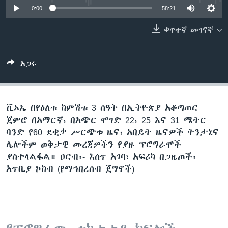
0:00
58:21
ቀጥተኛ መገናኛ
ቋንቋዎች
አጋሩ
ቪኦኤ በየዕለቱ ከምሽቱ 3 ሰዓት በኢትዮጵያ አቆጣጠር
ጀምሮ በአማርኛ፣ በአጭር ሞገድ 22፣ 25 እና 31 ሜትር
ባንድ የ60 ደቂቃ ሥርጭቱ ዜና፣ አበይት ዜናዎች ትንታኔና
ሌሎችም ወቅታዊ መረጃዎችን የያዙ ፕሮግራሞች
ያስተላልፋል። ዐርብ፡- እሰጥ አገባ፣ አፍሪካ በጋዜጦች፡
አጥቢያ ኮከብ (የማኅበረሰብ ጀግኖች)