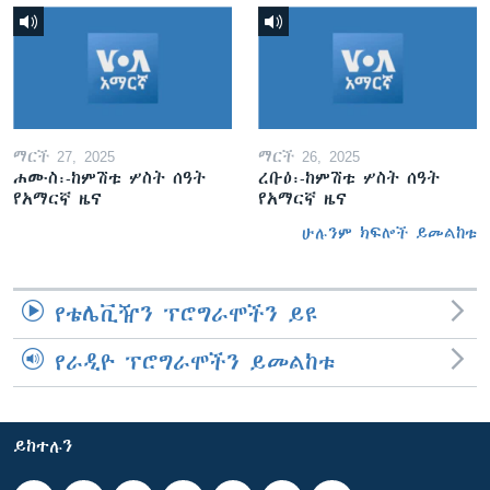
ማርች 27, 2025
ማርች 26, 2025
ሐሙስ፡-ከምሽቱ ሦስት ሰዓት
ረቡዕ፡-ከምሽቱ ሦስት ሰዓት
የአማርኛ ዜና
የአማርኛ ዜና
ሁሉንም ክፍሎች ይመልከቱ
የቴሌቪዥን ፕሮግራሞችን ይዩ
የራዲዮ ፕሮግራሞችን ይመልከቱ
ይከተሉን