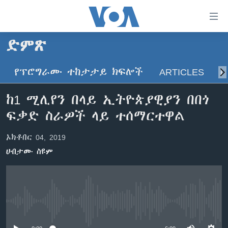
በቀላሉ
የመሥሪያ
ማገናኛዎች
ድምጽ
ዜና
ወደ
ዋናው
የፕሮግራሙ ተከታታይ ክፍሎች
ARTICLES
ስ
ኑሮ በጤንነት
ኢትዮጵያ
ይዘት
ጋቢና ቪኦኤ
እለፍ
አፍሪካ
ከ1 ሚሊየን በላይ ኢትዮጵያዊያን በበጎ
ወደ
ከምሽቱ ሦስት ሰዓት የአማርኛ ዜና
ዓለምአቀፍ
ፍቃድ ስራዎች ላይ ተሰማርተዋል
ዋናው
ቪዲዮ
ይዘት
አሜሪካ
ኦክቶበር 04, 2019
እለፍ
የፎቶ መድብሎች
መካከለኛው ምሥራቅ
ወደ
ሀብታሙ ስዩም
ክምችት
ዋናው
ይዘት
እለፍ
Learning English
No media source currently available
ይከተሉን