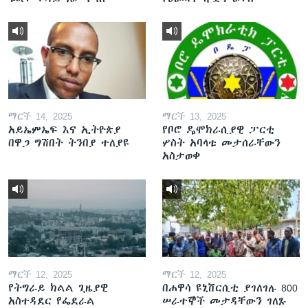
ማርች 14, 2025
ማርች 13, 2025
አይኤምኤፍ እና ኢትዮጵያ
የቦሮ ዴሞክራሲያዊ ፓርቲ
በዋጋ ግሽበት ትንበያ ተለያዩ
ሦስት አባላቱ መታሰራቸውን
አስታወቀ
ማርች 12, 2025
ማርች 12, 2025
የትግራይ ክልል ጊዜያዊ
በሐዋሳ ዩኒቨርሲቲ ያገለገሉ 800
አስተዳደር የፌደራል
ሠራተኞች መታዳቸውን ገለጹ