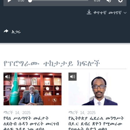
0:00
6:09
ቀጥተኛ መገናኛ
ቋንቋዎች
አጋሩ
የፕሮግራሙ ተከታታይ ክፍሎች
ማርች 14, 2025
ማርች 14, 2025
የባለ ሥልጣናት መፈታት
የኢትዮጵያ ፌደራል መንግሥት
ለደቡብ ሱዳን ውጥረት መርገብ
በዶ.ር ደብረ ጽዮን የሚመራው
ቁልፍ ጉዳይ ነው ተባለ
የህወሓት ቡድን ወቀሰ