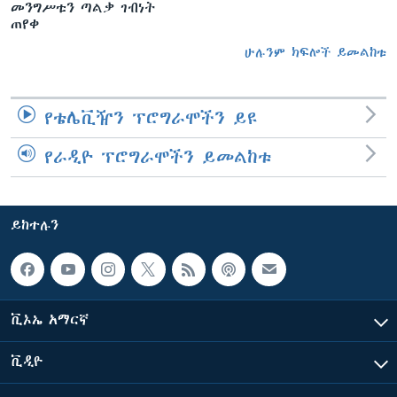
መንግሥቱን ጣልቃ ገብነት
ጠየቀ
ሁሉንም ክፍሎች ይመልከቱ
የቴሌቪዥን ፕሮግራሞችን ይዩ
የራዲዮ ፕሮግራሞችን ይመልከቱ
ይከተሉን
ቪኦኤ አማርኛ
ቪዲዮ