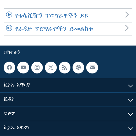
የቴሌቪዥን ፕሮግራሞችን ይዩ
የራዲዮ ፕሮግራሞችን ይመልከቱ
ይከተሉን
ቪኦኤ አማርኛ
ቪዲዮ
ድምጽ
ቪኦኤ አፍሪካ