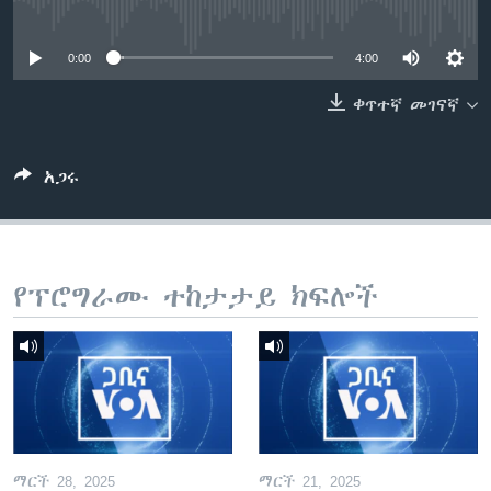
No media source currently available
0:00
4:00
ቋንቋዎች
ቀጥተኛ መገናኛ
አጋሩ
የፕሮግራሙ ተከታታይ ክፍሎች
ማርች 28, 2025
ማርች 21, 2025