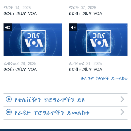
ማርች 14, 2025
ማርች 07, 2025
ዐርብ፡-ጋቢና VOA
ዐርብ፡-ጋቢና VOA
ፌብሩወሪ 28, 2025
ፌብሩወሪ 21, 2025
ዐርብ፡-ጋቢና VOA
ዐርብ፡-ጋቢና VOA
ሁሉንም ክፍሎች ይመልከቱ
የቴሌቪዥን ፕሮግራሞችን ይዩ
የራዲዮ ፕሮግራሞችን ይመልከቱ