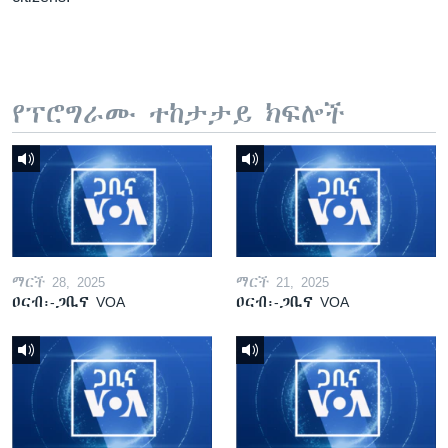
የፕሮግራሙ ተከታታይ ክፍሎች
ማርች 28, 2025
ማርች 21, 2025
ዐርብ፡-ጋቢና VOA
ዐርብ፡-ጋቢና VOA