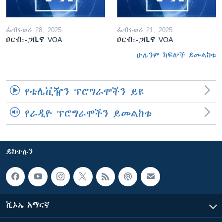
ፌብሩወሪ 28, 2025
ፌብሩወሪ 21, 2025
ዐርብ፡-ጋቢና VOA
ዐርብ፡-ጋቢና VOA
ሁሉንም ክፍሎች ይመልከቱ
የቴሌቪዥን ፕሮግራሞችን ይዩ
የራዲዮ ፕሮግራሞችን ይመልከቱ
ይከተሉን
ቪኦኤ አማርኛ