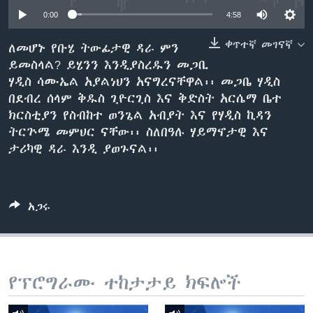
0:00
4:58
ቀጥተኛ መገናኛ
ለመሆኑ የቡሄ ትውፊታዊ ዳራ ምን
ቋንቋዎች
ይመስላል? ይሄንን እንዲያስረዱን መጋቢ
ሃዲስ ሳሙኤል አያልነህን አናግረናቸዋል፡፡ መጋቤ ሃዲስ
በደብረ ሰላም ቅዱስ ጊዮርጊስ እና ቅድስት አርሴማ ቤተ
ክርስቲያን የስብከተ ወንጌል አብያት እና የሃዲስ ኪዳን
ትርጕሜ መምህር ናቸው፡፡ ስለበዓሉ ሃይማኖታዊ እና
ታሪካዊ ዳራ እንዲ ያወጉናል፡፡
አጋሩ
የፕሮግራሙ ተከታታይ ክፍሎች