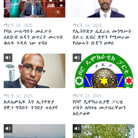
ማርች 14, 2025
ማርች 14, 2025
የባለ ሥልጣናት መፈታት
የኢትዮጵያ ፌደራል መንግሥት
ለደቡብ ሱዳን ውጥረት መርገብ
በዶ.ር ደብረ ጽዮን የሚመራው
ቁልፍ ጉዳይ ነው ተባለ
የህወሓት ቡድን ወቀሰ
ማርች 14, 2025
ማርች 13, 2025
አይኤምኤፍ እና ኢትዮጵያ
የቦሮ ዴሞክራሲያዊ ፓርቲ
በዋጋ ግሽበት ትንበያ ተለያዩ
ሦስት አባላቱ መታሰራቸውን
አስታወቀ