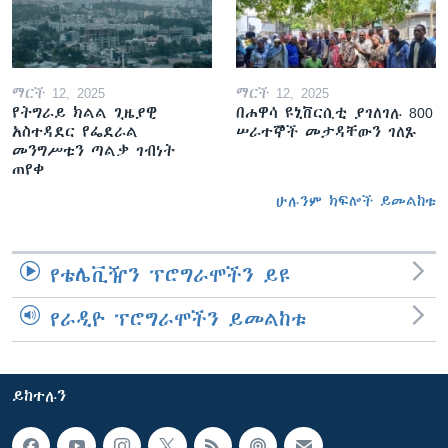
ማርች 12, 2025
ማርች 12, 2025
የትግራይ ክልል ጊዜያዊ
በሐዋሳ ዩኒቨርሲቲ ያገለገሉ 800
አስተዳደር የፌደራል
ሠራተኞች መታዳቸውን ገለጹ
መንግሥቱን ጣልቃ ገብነት
ጠየቀ
ሁሉንም ክፍሎች ይመልከቱ
የቴሌቪዥን ፕሮግራሞችን ይዩ
የራዲዮ ፕሮግራሞችን ይመልከቱ
ይከተሉን