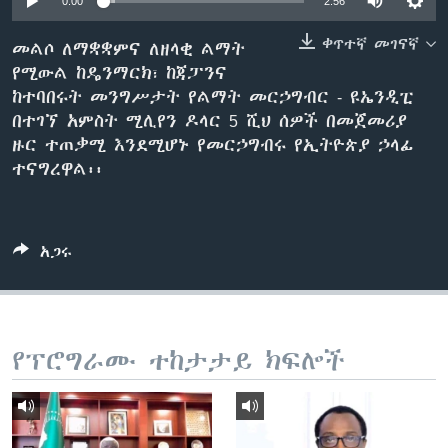
0:00
2:56
ቀጥተኛ መገናኛ
መልሶ ለማቋቋምና ለዘላቂ ልማት
የሚውል ከዴንማርክ፣ ከጃፓንና
ቋንቋዎች
ከተባበሩት መንግሥታት የልማት መርኃግብር - ዩኤንዲፒ
በተገኘ አምስት ሚሊየን ዶላር 5 ሺህ ሰዎች በመጀመሪያ
ዙር ተጠቃሚ እንደሚሆኑ የመርኃግብሩ የኢትዮጵያ ኃላፊ
ተናግረዋል፡፡
አጋሩ
የፕሮግራሙ ተከታታይ ክፍሎች