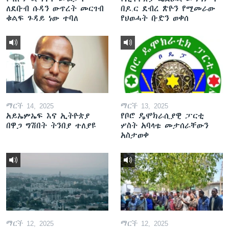
ለደቡብ ሱዳን ውጥረት መርገብ
በዶ.ር ደብረ ጽዮን የሚመራው
ቁልፍ ጉዳይ ነው ተባለ
የህወሓት ቡድን ወቀሰ
ማርች 14, 2025
ማርች 13, 2025
አይኤምኤፍ እና ኢትዮጵያ
የቦሮ ዴሞክራሲያዊ ፓርቲ
በዋጋ ግሽበት ትንበያ ተለያዩ
ሦስት አባላቱ መታሰራቸውን
አስታወቀ
ማርች 12, 2025
ማርች 12, 2025