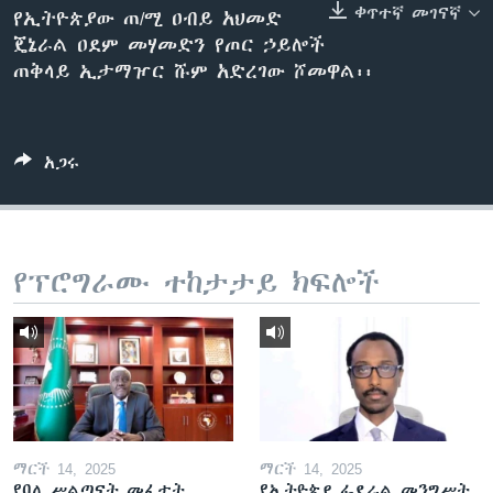
ቀጥተኛ መገናኛ
የኢትዮጵያው ጠ/ሚ ዐብይ አህመድ
ጄኔራል ዐደም መሃመድን የጦር ኃይሎች
ጠቅላይ ኢታማዦር ሹም አድረገው ሾመዋል፡፡
ቋንቋዎች
አጋሩ
የፕሮግራሙ ተከታታይ ክፍሎች
ማርች 14, 2025
ማርች 14, 2025
የባለ ሥልጣናት መፈታት
የኢትዮጵያ ፌደራል መንግሥት