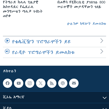
የትግራይ ክልል ጊዜያዊ
በሐዋሳ ዩኒቨርሲቲ ያገለገሉ 800
አስተዳደር የፌደራል
ሠራተኞች መታዳቸውን ገለጹ
መንግሥቱን ጣልቃ ገብነት
ጠየቀ
ሁሉንም ክፍሎች ይመልከቱ
የቴሌቪዥን ፕሮግራሞችን ይዩ
የራዲዮ ፕሮግራሞችን ይመልከቱ
ይከተሉን
ቪኦኤ አማርኛ
ቪዲዮ