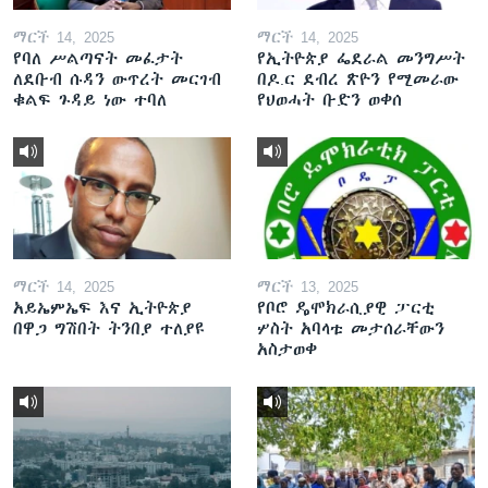
ማርች 14, 2025
ማርች 14, 2025
የባለ ሥልጣናት መፈታት
የኢትዮጵያ ፌደራል መንግሥት
ለደቡብ ሱዳን ውጥረት መርገብ
በዶ.ር ደብረ ጽዮን የሚመራው
ቁልፍ ጉዳይ ነው ተባለ
የህወሓት ቡድን ወቀሰ
ማርች 14, 2025
ማርች 13, 2025
አይኤምኤፍ እና ኢትዮጵያ
የቦሮ ዴሞክራሲያዊ ፓርቲ
በዋጋ ግሽበት ትንበያ ተለያዩ
ሦስት አባላቱ መታሰራቸውን
አስታወቀ