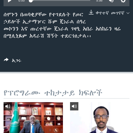
0:00
5:58
ቀጥተኛ መገናኛ
ሰሞኑን በጠባቂያቸው የተገደሉት የጦር
ኃይሎች ኢታማዦር ሹም ጄነራል ሰዓረ
ቋንቋዎች
መኮንን እና ጡረተኛው ጄነራል ገዛዒ አበራ አስከሬን ዛሬ
በሚሊኒዬም አዳራሽ ሽኝት ተደርጎለታል፡፡
አጋሩ
የፕሮግራሙ ተከታታይ ክፍሎች