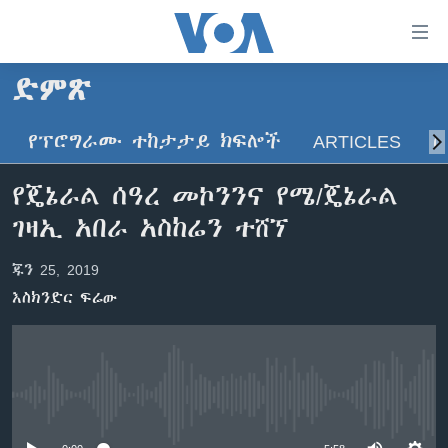
በቀላሉ
የመሥሪያ
ማገናኛዎች
ድምጽ
ዜና
ወደ
ዋናው
የፕሮግራሙ ተከታታይ ክፍሎች
ARTICLES
ስ
ኑሮ በጤንነት
ኢትዮጵያ
ይዘት
ጋቢና ቪኦኤ
እለፍ
አፍሪካ
የጄኔራል ሰዓረ መኮንንና የሜ/ጄኔራል
ወደ
ከምሽቱ ሦስት ሰዓት የአማርኛ ዜና
ዓለምአቀፍ
ገዛኢ አበራ አስከሬን ተሸኘ
ዋናው
ቪዲዮ
ይዘት
አሜሪካ
ጁን 25, 2019
እለፍ
የፎቶ መድብሎች
መካከለኛው ምሥራቅ
ወደ
እስክንድር ፍሬው
ክምችት
ዋናው
ይዘት
እለፍ
Learning English
No media source currently available
ይከተሉን