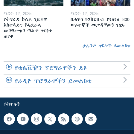
ማርች 12, 2025
ማርች 12, 2025
የትግራይ ክልል ጊዜያዊ
በሐዋሳ ዩኒቨርሲቲ ያገለገሉ 800
አስተዳደር የፌደራል
ሠራተኞች መታዳቸውን ገለጹ
መንግሥቱን ጣልቃ ገብነት
ጠየቀ
ሁሉንም ክፍሎች ይመልከቱ
የቴሌቪዥን ፕሮግራሞችን ይዩ
የራዲዮ ፕሮግራሞችን ይመልከቱ
ይከተሉን