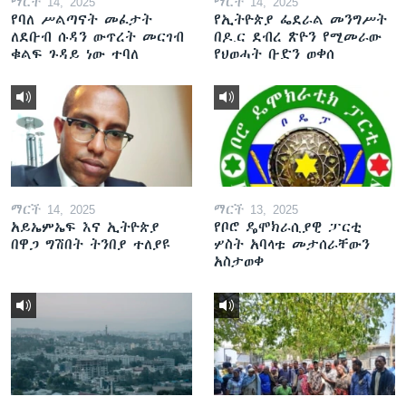
ማርች 14, 2025
ማርች 14, 2025
የባለ ሥልጣናት መፈታት
የኢትዮጵያ ፌደራል መንግሥት
ለደቡብ ሱዳን ውጥረት መርገብ
በዶ.ር ደብረ ጽዮን የሚመራው
ቁልፍ ጉዳይ ነው ተባለ
የህወሓት ቡድን ወቀሰ
ማርች 14, 2025
ማርች 13, 2025
አይኤምኤፍ እና ኢትዮጵያ
የቦሮ ዴሞክራሲያዊ ፓርቲ
በዋጋ ግሽበት ትንበያ ተለያዩ
ሦስት አባላቱ መታሰራቸውን
አስታወቀ