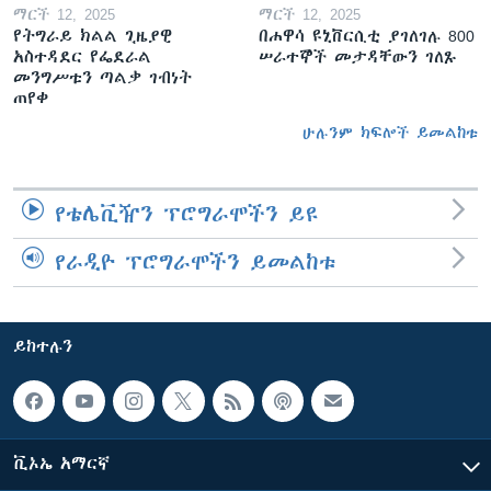
ማርች 12, 2025
ማርች 12, 2025
የትግራይ ክልል ጊዜያዊ
በሐዋሳ ዩኒቨርሲቲ ያገለገሉ 800
አስተዳደር የፌደራል
ሠራተኞች መታዳቸውን ገለጹ
መንግሥቱን ጣልቃ ገብነት
ጠየቀ
ሁሉንም ክፍሎች ይመልከቱ
የቴሌቪዥን ፕሮግራሞችን ይዩ
የራዲዮ ፕሮግራሞችን ይመልከቱ
ይከተሉን
ቪኦኤ አማርኛ