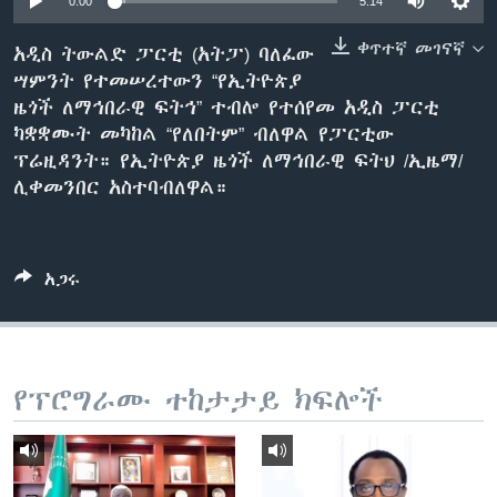
0:00
5:14
ቀጥተኛ መገናኛ
አዲስ ትውልድ ፓርቲ (አትፓ) ባለፈው
ሣምንት የተመሠረተውን “የኢትዮጵያ
ቋንቋዎች
ዜጎች ለማኅበራዊ ፍትኅ” ተብሎ የተሰየመ አዲስ ፓርቲ
ካቋቋሙት መካከል “የለበትም” ብለዋል የፓርቲው
ፕሬዚዳንት። የኢትዮጵያ ዜጎች ለማኅበራዊ ፍትህ /ኢዜማ/
ሊቀመንበር አስተባብለዋል።
አጋሩ
የፕሮግራሙ ተከታታይ ክፍሎች