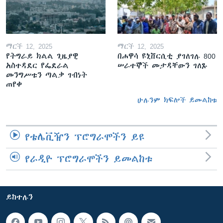
ማርች 12, 2025
ማርች 12, 2025
የትግራይ ክልል ጊዜያዊ
በሐዋሳ ዩኒቨርሲቲ ያገለገሉ 800
አስተዳደር የፌደራል
ሠራተኞች መታዳቸውን ገለጹ
መንግሥቱን ጣልቃ ገብነት
ጠየቀ
ሁሉንም ክፍሎች ይመልከቱ
የቴሌቪዥን ፕሮግራሞችን ይዩ
የራዲዮ ፕሮግራሞችን ይመልከቱ
ይከተሉን