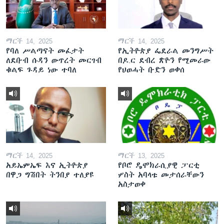
ማርች 14, 2025
ማርች 14, 2025
የባለ ሥልጣናት መፈታት
የኢትዮጵያ ፌደራል መንግሥት
ለደቡብ ሱዳን ውጥረት መርገብ
በዶ.ር ደብረ ጽዮን የሚመራው
ቁልፍ ጉዳይ ነው ተባለ
የህወሓት ቡድን ወቀሰ
ማርች 14, 2025
ማርች 13, 2025
አይኤምኤፍ እና ኢትዮጵያ
የቦሮ ዴሞክራሲያዊ ፓርቲ
በዋጋ ግሽበት ትንበያ ተለያዩ
ሦስት አባላቱ መታሰራቸውን
አስታወቀ