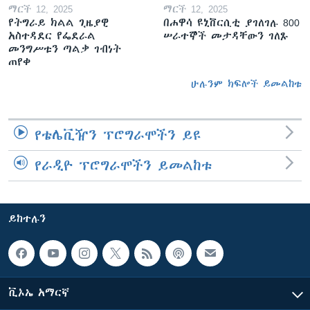
ማርች 12, 2025
ማርች 12, 2025
የትግራይ ክልል ጊዜያዊ
በሐዋሳ ዩኒቨርሲቲ ያገለገሉ 800
አስተዳደር የፌደራል
ሠራተኞች መታዳቸውን ገለጹ
መንግሥቱን ጣልቃ ገብነት
ጠየቀ
ሁሉንም ክፍሎች ይመልከቱ
የቴሌቪዥን ፕሮግራሞችን ይዩ
የራዲዮ ፕሮግራሞችን ይመልከቱ
ይከተሉን
ቪኦኤ አማርኛ