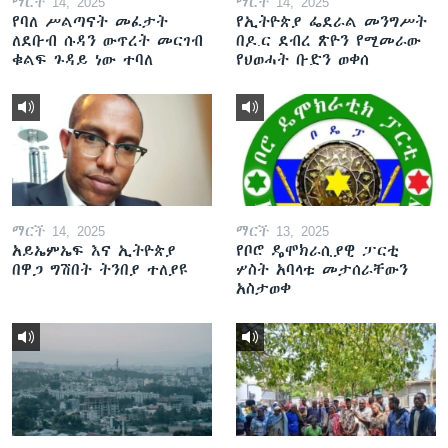
ማርች 14, 2025
ማርች 14, 2025
የባለ ሥልጣናት መፈታት
የኢትዮጵያ ፌደራል መንግሥት
ለደቡብ ሱዳን ውጥረት መርገብ
በዶ.ር ደብረ ጽዮን የሚመራው
ቁልፍ ጉዳይ ነው ተባለ
የህወሓት ቡድን ወቀሰ
ማርች 14, 2025
ማርች 13, 2025
አይኤምኤፍ እና ኢትዮጵያ
የቦሮ ዴሞክራሲያዊ ፓርቲ
በዋጋ ግሽበት ትንበያ ተለያዩ
ሦስት አባላቱ መታሰራቸውን
አስታወቀ