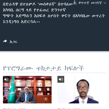
ቀጥተኛ መገናኛ
በድሬዳዋ በተለምዶ “መስቀለኛ” በተባለው
አካባቢ ሰርግ ላይ የተፈጠረ ድንገተኛ
ግጭት አድማሱን አስፍቶ ለሦስት ቀናት በአካባቢው ውጥረት
ቋንቋዎች
እንዲነግስ አድርጓል፡፡
አጋሩ
የፕሮግራሙ ተከታታይ ክፍሎች