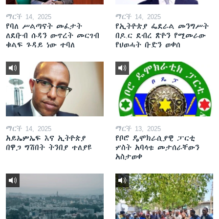
ማርች 14, 2025
ማርች 14, 2025
የባለ ሥልጣናት መፈታት
የኢትዮጵያ ፌደራል መንግሥት
ለደቡብ ሱዳን ውጥረት መርገብ
በዶ.ር ደብረ ጽዮን የሚመራው
ቁልፍ ጉዳይ ነው ተባለ
የህወሓት ቡድን ወቀሰ
ማርች 14, 2025
ማርች 13, 2025
አይኤምኤፍ እና ኢትዮጵያ
የቦሮ ዴሞክራሲያዊ ፓርቲ
በዋጋ ግሽበት ትንበያ ተለያዩ
ሦስት አባላቱ መታሰራቸውን
አስታወቀ