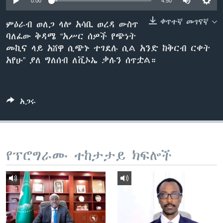
0:00
4:50
ቀጥተኛ መገናኛ
ምዕራብ ወለጋ ላሎ አሳቢ ወረዳ ውስጥ
ባለፈው ቅዳሜ “አሥር ሰዎች የጭነት
ቋንቋዎች
መኪና ላይ አሸዋ ሲጭኑ ተገደሉ ሲል አንድ ከቅርብ ርቀት
አየሁ” ያለ ግለሰብ ለቪኦኤ ቃሉን ሰጥቷል።
አጋሩ
የፕሮግራሙ ተከታታይ ክፍሎች