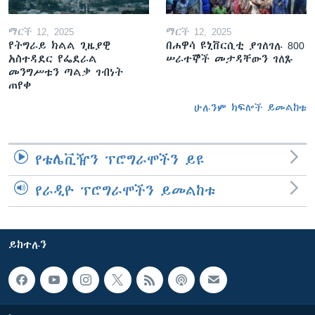
ማርች 12, 2025
ማርች 12, 2025
የትግራይ ክልል ጊዜያዊ
በሐዋሳ ዩኒቨርሲቲ ያገለገሉ 800
አስተዳደር የፌደራል
ሠራተኞች መታዳቸውን ገለጹ
መንግሥቱን ጣልቃ ገብነት
ጠየቀ
ሁሉንም ክፍሎች ይመልከቱ
የቴሌቪዥን ፕሮግራሞችን ይዩ
የራዲዮ ፕሮግራሞችን ይመልከቱ
ይከተሉን