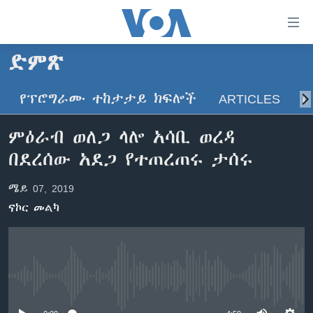
በቀላሉ
የመሥሪያ
ማገናኛዎች
ድምጽ
ዜና
ወደ
ዋናው
የፕሮግራሙ ተከታታይ ክፍሎች
ARTICLES
ስ
ኑሮ በጤንነት
ኢትዮጵያ
ይዘት
ጋቢና ቪኦኤ
እለፍ
አፍሪካ
ምዕራብ ወለጋ ላሎ አሳቢ ወረዳ
ወደ
ከምሽቱ ሦስት ሰዓት የአማርኛ ዜና
ዓለምአቀፍ
በደረሰው አደጋ የተጠረጠሩ ታሰሩ
ዋናው
ቪዲዮ
ይዘት
አሜሪካ
ሜይ 07, 2019
እለፍ
የፎቶ መድብሎች
መካከለኛው ምሥራቅ
ወደ
ናኮር መልካ
ክምችት
ዋናው
ይዘት
እለፍ
Learning English
No media source currently available
ይከተሉን