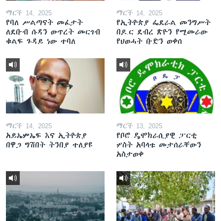
ማርች 14, 2025
ማርች 14, 2025
የባለ ሥልጣናት መፈታት
የኢትዮጵያ ፌደራል መንግሥት
ለደቡብ ሱዳን ውጥረት መርገብ
በዶ.ር ደብረ ጽዮን የሚመራው
ቁልፍ ጉዳይ ነው ተባለ
የህወሓት ቡድን ወቀሰ
ማርች 14, 2025
ማርች 13, 2025
አይኤምኤፍ እና ኢትዮጵያ
የቦሮ ዴሞክራሲያዊ ፓርቲ
በዋጋ ግሽበት ትንበያ ተለያዩ
ሦስት አባላቱ መታሰራቸውን
አስታወቀ