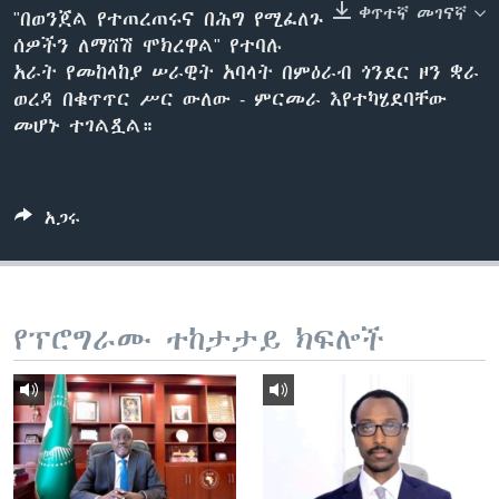
ቀጥተኛ መገናኛ
"በወንጀል የተጠረጠሩና በሕግ የሚፈለጉ
ሰዎችን ለማሸሽ ሞክረዋል" የተባሉ
አራት የመከላከያ ሠራዊት አባላት በምዕራብ ጎንደር ዞን ቋራ
ቋንቋዎች
ወረዳ በቁጥጥር ሥር ውለው - ምርመራ እየተካሄደባቸው
መሆኑ ተገልጿል።
አጋሩ
የፕሮግራሙ ተከታታይ ክፍሎች