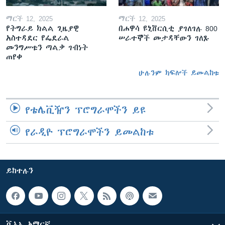
ማርች 12, 2025
ማርች 12, 2025
የትግራይ ክልል ጊዜያዊ
በሐዋሳ ዩኒቨርሲቲ ያገለገሉ 800
አስተዳደር የፌደራል
ሠራተኞች መታዳቸውን ገለጹ
መንግሥቱን ጣልቃ ገብነት
ጠየቀ
ሁሉንም ክፍሎች ይመልከቱ
የቴሌቪዥን ፕሮግራሞችን ይዩ
የራዲዮ ፕሮግራሞችን ይመልከቱ
ይከተሉን
ቪኦኤ አማርኛ