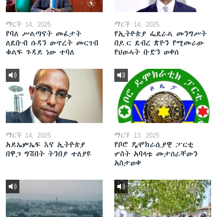
ማርች 14, 2025
ማርች 14, 2025
የባለ ሥልጣናት መፈታት
የኢትዮጵያ ፌደራል መንግሥት
ለደቡብ ሱዳን ውጥረት መርገብ
በዶ.ር ደብረ ጽዮን የሚመራው
ቁልፍ ጉዳይ ነው ተባለ
የህወሓት ቡድን ወቀሰ
ማርች 14, 2025
ማርች 13, 2025
አይኤምኤፍ እና ኢትዮጵያ
የቦሮ ዴሞክራሲያዊ ፓርቲ
በዋጋ ግሽበት ትንበያ ተለያዩ
ሦስት አባላቱ መታሰራቸውን
አስታወቀ