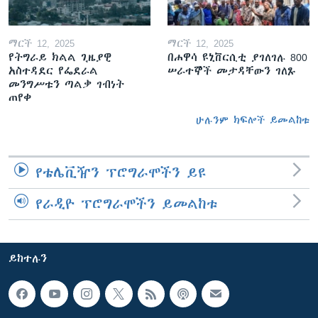
ማርች 12, 2025
ማርች 12, 2025
የትግራይ ክልል ጊዜያዊ
በሐዋሳ ዩኒቨርሲቲ ያገለገሉ 800
አስተዳደር የፌደራል
ሠራተኞች መታዳቸውን ገለጹ
መንግሥቱን ጣልቃ ገብነት
ጠየቀ
ሁሉንም ክፍሎች ይመልከቱ
የቴሌቪዥን ፕሮግራሞችን ይዩ
የራዲዮ ፕሮግራሞችን ይመልከቱ
ይከተሉን