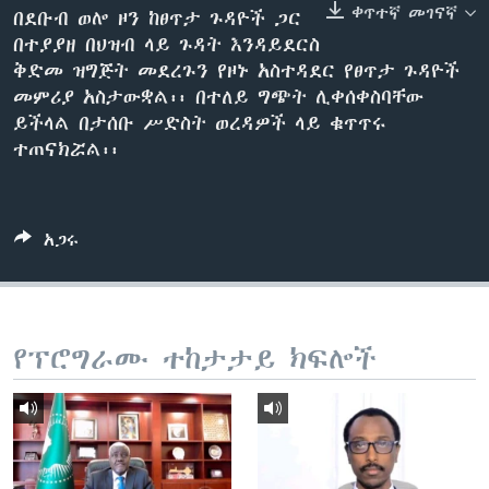
ቀጥተኛ መገናኛ
በደቡብ ወሎ ዞን ከፀጥታ ጉዳዮች ጋር
በተያያዘ በህዝብ ላይ ጉዳት እንዳይደርስ
ቅድመ ዝግጅት መደረጉን የዞኑ አስተዳደር የፀጥታ ጉዳዮች
ቋንቋዎች
መምሪያ አስታውቋል፡፡ በተለይ ግጭት ሊቀሰቀስባቸው
ይችላል በታሰቡ ሥድስት ወረዳዎች ላይ ቁጥጥሩ
ተጠናክሯል፡፡
አጋሩ
የፕሮግራሙ ተከታታይ ክፍሎች