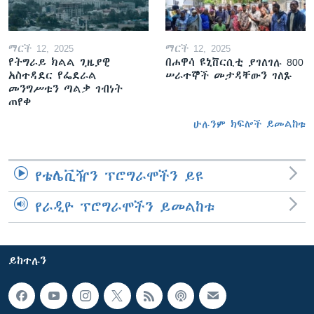
ማርች 12, 2025
ማርች 12, 2025
የትግራይ ክልል ጊዜያዊ
በሐዋሳ ዩኒቨርሲቲ ያገለገሉ 800
አስተዳደር የፌደራል
ሠራተኞች መታዳቸውን ገለጹ
መንግሥቱን ጣልቃ ገብነት
ጠየቀ
ሁሉንም ክፍሎች ይመልከቱ
የቴሌቪዥን ፕሮግራሞችን ይዩ
የራዲዮ ፕሮግራሞችን ይመልከቱ
ይከተሉን