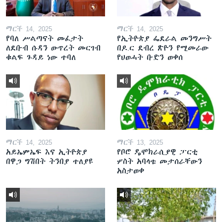
ማርች 14, 2025
ማርች 14, 2025
የባለ ሥልጣናት መፈታት
የኢትዮጵያ ፌደራል መንግሥት
ለደቡብ ሱዳን ውጥረት መርገብ
በዶ.ር ደብረ ጽዮን የሚመራው
ቁልፍ ጉዳይ ነው ተባለ
የህወሓት ቡድን ወቀሰ
ማርች 14, 2025
ማርች 13, 2025
አይኤምኤፍ እና ኢትዮጵያ
የቦሮ ዴሞክራሲያዊ ፓርቲ
በዋጋ ግሽበት ትንበያ ተለያዩ
ሦስት አባላቱ መታሰራቸውን
አስታወቀ