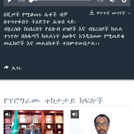
0:00
4:16
ቀጥተኛ መገናኛ
በሺዎች የሚቆጠሩ ሴቶች ብቻ
በተሳተፉበት ትዕይንተ ሕዝብ ላይ፣
ቋንቋዎች
ብሄረሰቡ ከነበረበት የደቡብ ህዝቦች እና ብሄረሰቦች ክልል
ተነጥሎ በአፋጣኝ ክልልነት ዕወቅና እንዲሰጠው የሚጠይቁ
መፈክሮች እና መልዕክቶች ተሰምተውበታል፡፡
አጋሩ
የፕሮግራሙ ተከታታይ ክፍሎች