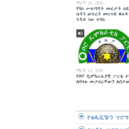
ማርች 14, 2025
የባለ ሥልጣናት መፈታት ለ
ሱዳን ውጥረት መርገብ ቁልፍ
ጉዳይ ነው ተባለ
ማርች 13, 2025
የቦሮ ዴሞክራሲያዊ ፓርቲ ሦ
አባላቱ መታሰራቸውን አስታ
የቴሌቪዥን ፕሮግ