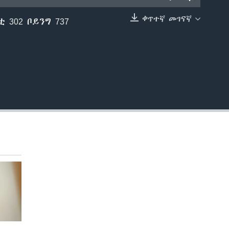
ቀጥተኛ መገናኛ
 302 ቦይንግ 737
EMBED