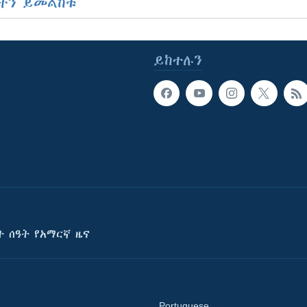
ችን ይመልከቱ
ይከተሉን
ት ሰዓት የአማርኛ ዜና
Portuguese