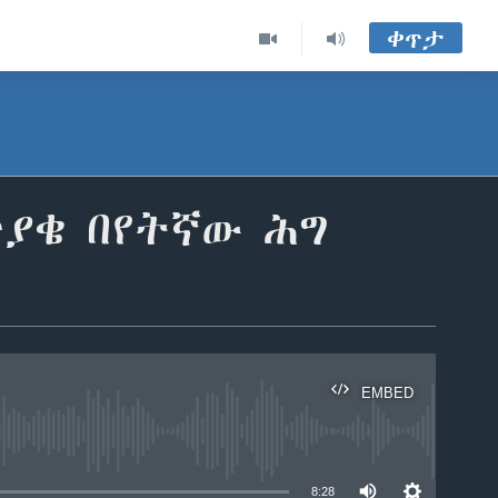
ቀጥታ
 ጥያቄ በየትኛው ሕግ
EMBED
able
8:28