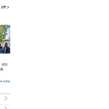
 በዋጋ
 800
ለጹ
መልከቱ