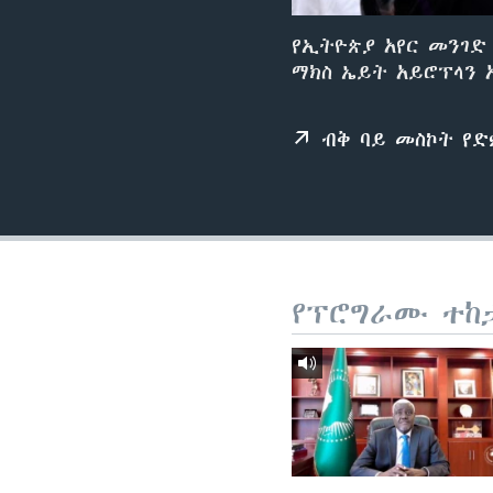
የኢትዮጵያ አየር መንገድ 
ማክስ ኤይት አይሮፕላን 
ብቅ ባይ መስኮት የ
የፕሮግራሙ ተከ