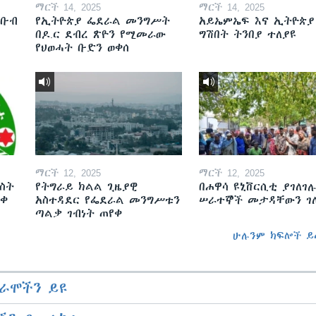
ማርች 14, 2025
ማርች 14, 2025
ደቡብ
የኢትዮጵያ ፌደራል መንግሥት
አይኤምኤፍ እና ኢትዮጵያ
በዶ.ር ደብረ ጽዮን የሚመራው
ግሽበት ትንበያ ተለያዩ
የህወሓት ቡድን ወቀሰ
ማርች 12, 2025
ማርች 12, 2025
ስት
የትግራይ ክልል ጊዜያዊ
በሐዋሳ ዩኒቨርሲቲ ያገለገሉ
ወቀ
አስተዳደር የፌደራል መንግሥቱን
ሠራተኞች መታዳቸውን ገ
ጣልቃ ገብነት ጠየቀ
ሁሉንም ክፍሎች ይ
ራሞችን ይዩ