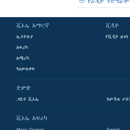
የራዲዮ ፕሮግራሞ
ቪኦኤ አማርኛ
ቪዲዮ
ኢትዮጵያ
የቪዲዮ ዘገባ
አፍሪካ
አሜሪካ
ዓለምአቀፍ
ድምጽ
ጋቢና ቪኦኤ
ከምሽቱ ሦስ
ቪኦኤ አፍሪካ
Afaan Oromoo
French