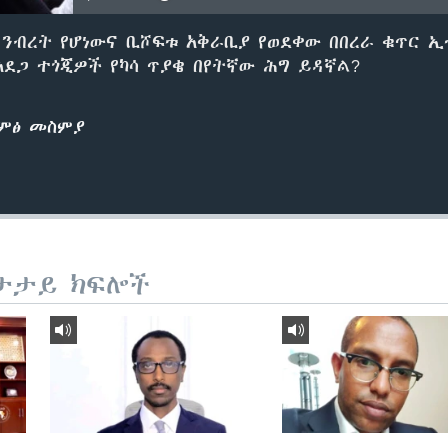
ንብረት የሆነውና ቢሾፍቱ አቅራቢያ የወደቀው በበረራ ቁጥር ኢቲ
አደጋ ተጎጂዎች የካሳ ጥያቄ በየትኛው ሕግ ይዳኛል?
ድምፅ መስምያ
ታታይ ክፍሎች