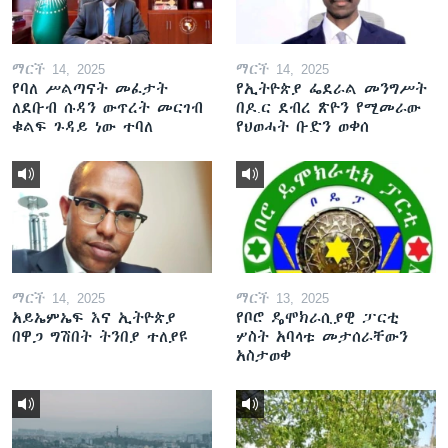
ማርች 14, 2025
ማርች 14, 2025
የባለ ሥልጣናት መፈታት
የኢትዮጵያ ፌደራል መንግሥት
ለደቡብ ሱዳን ውጥረት መርገብ
በዶ.ር ደብረ ጽዮን የሚመራው
ቁልፍ ጉዳይ ነው ተባለ
የህወሓት ቡድን ወቀሰ
ማርች 14, 2025
ማርች 13, 2025
አይኤምኤፍ እና ኢትዮጵያ
የቦሮ ዴሞክራሲያዊ ፓርቲ
በዋጋ ግሽበት ትንበያ ተለያዩ
ሦስት አባላቱ መታሰራቸውን
አስታወቀ