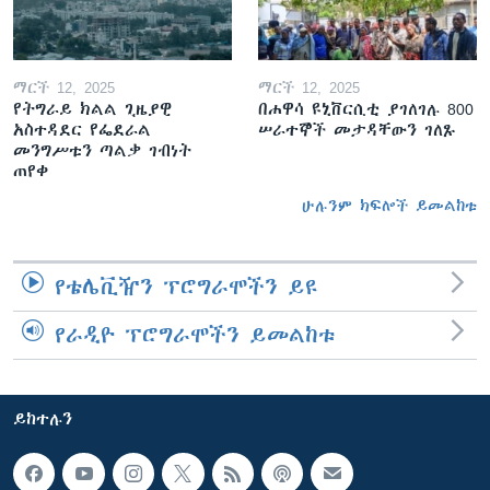
ማርች 12, 2025
ማርች 12, 2025
የትግራይ ክልል ጊዜያዊ
በሐዋሳ ዩኒቨርሲቲ ያገለገሉ 800
አስተዳደር የፌደራል
ሠራተኞች መታዳቸውን ገለጹ
መንግሥቱን ጣልቃ ገብነት
ጠየቀ
ሁሉንም ክፍሎች ይመልከቱ
የቴሌቪዥን ፕሮግራሞችን ይዩ
የራዲዮ ፕሮግራሞችን ይመልከቱ
ይከተሉን