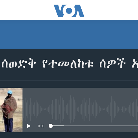
 ሰወድቅ የተመለከቱ ሰዎች 
No media source currently avail
0:00