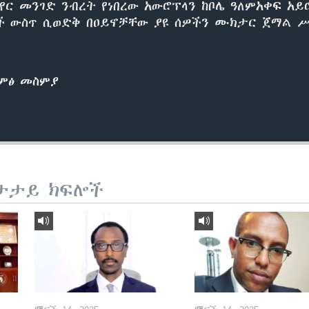
አየር መንገድ ንብረት የነበረው አውሮፕላን ከቦሌ ዓለምአቀፍ አይ
ዎች ውስጥ ሲወድቅ በዐይኖቻቸው ያዩ ሰዎችን ሙክታር ጀማል 
ድምፅ መስምያ
ታታይ ክፍሎች