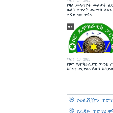
ማርች 14, 2025
የባለ ሥልጣናት መፈታት ለ
ሱዳን ውጥረት መርገብ ቁልፍ
ጉዳይ ነው ተባለ
ማርች 13, 2025
የቦሮ ዴሞክራሲያዊ ፓርቲ ሦ
አባላቱ መታሰራቸውን አስታ
የቴሌቪዥን ፕሮግ
የራዲዮ ፕሮግራሞ