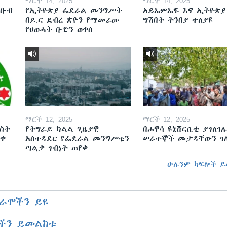
ማርች 14, 2025
ማርች 14, 2025
ደቡብ
የኢትዮጵያ ፌደራል መንግሥት
አይኤምኤፍ እና ኢትዮጵያ
በዶ.ር ደብረ ጽዮን የሚመራው
ግሽበት ትንበያ ተለያዩ
የህወሓት ቡድን ወቀሰ
ማርች 12, 2025
ማርች 12, 2025
ስት
የትግራይ ክልል ጊዜያዊ
በሐዋሳ ዩኒቨርሲቲ ያገለገሉ
ወቀ
አስተዳደር የፌደራል መንግሥቱን
ሠራተኞች መታዳቸውን ገ
ጣልቃ ገብነት ጠየቀ
ሁሉንም ክፍሎች ይ
ራሞችን ይዩ
ችን ይመልከቱ