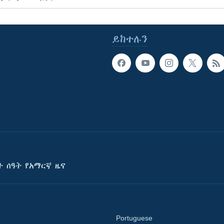
ይከተሉን
ት ሰዓት የአማርኛ ዜና
Portuguese