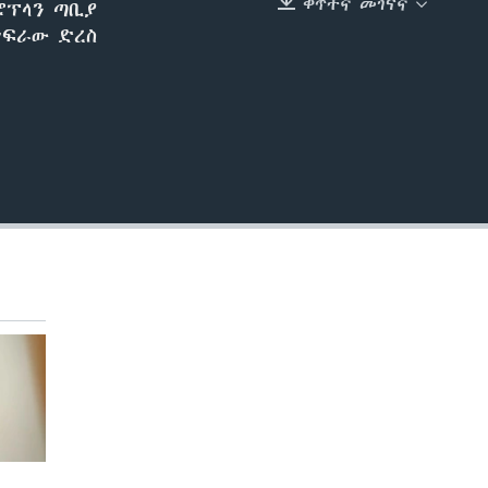
ቀጥተኛ መገናኛ
ሮፕላን ጣቢያ
EMBED
ሥፍራው ድረስ