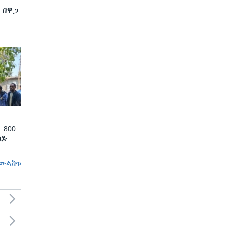
 በዋጋ
 800
ለጹ
መልከቱ