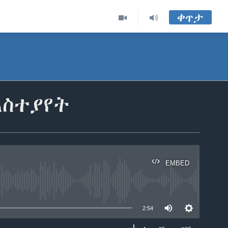
ቀጥታ
አስተያየት
EMBED
able
2:54