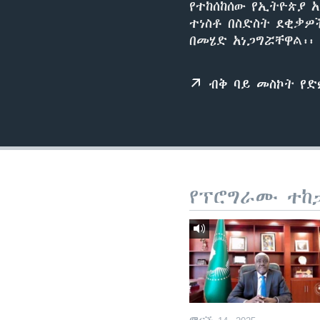
የተከሰከሰው የኢትዮጵያ 
ተነስቶ በስድስት ደቂቃ
በመሄድ አነጋግሯቸዋል፡፡
ብቅ ባይ መስኮት የ
የፕሮግራሙ ተከ