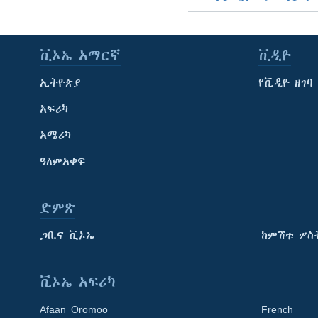
ቪኦኤ አማርኛ
ቪዲዮ
ኢትዮጵያ
የቪዲዮ ዘገባ
አፍሪካ
አሜሪካ
ዓለምአቀፍ
ድምጽ
ጋቢና ቪኦኤ
ከምሽቱ ሦስ
ቪኦኤ አፍሪካ
Afaan Oromoo
French