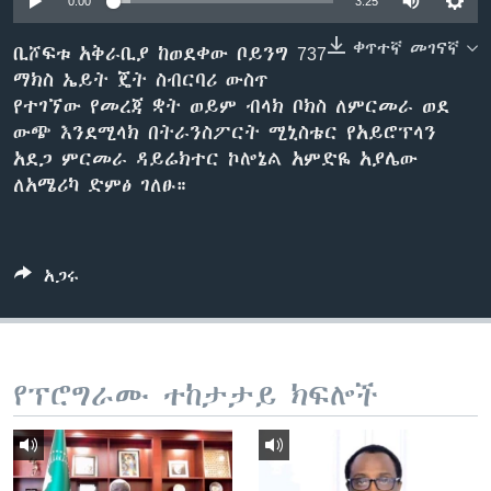
0:00
3:25
ቀጥተኛ መገናኛ
ቢሾፍቱ አቅራቢያ ከወደቀው ቦይንግ 737
ማክስ ኤይት ጄት ስብርባሪ ውስጥ
ቋንቋዎች
የተገኘው የመረጃ ቋት ወይም ብላክ ቦክስ ለምርመራ ወደ
ውጭ እንደሚላክ በትራንስፖርት ሚኒስቴር የአይሮፕላን
አደጋ ምርመራ ዳይሬክተር ኮሎኔል አምድዬ አያሌው
ለአሜሪካ ድምፅ ገለፁ።
አጋሩ
የፕሮግራሙ ተከታታይ ክፍሎች