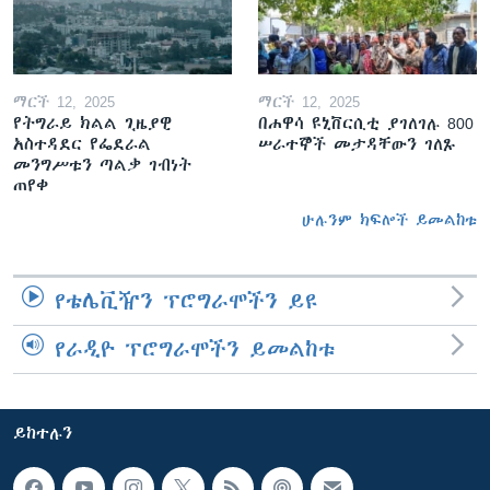
ማርች 12, 2025
ማርች 12, 2025
የትግራይ ክልል ጊዜያዊ
በሐዋሳ ዩኒቨርሲቲ ያገለገሉ 800
አስተዳደር የፌደራል
ሠራተኞች መታዳቸውን ገለጹ
መንግሥቱን ጣልቃ ገብነት
ጠየቀ
ሁሉንም ክፍሎች ይመልከቱ
የቴሌቪዥን ፕሮግራሞችን ይዩ
የራዲዮ ፕሮግራሞችን ይመልከቱ
ይከተሉን