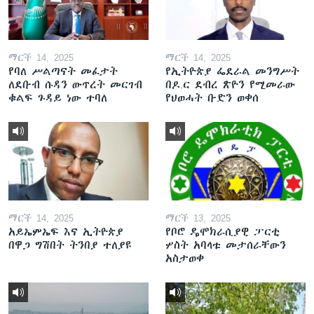
ማርች 14, 2025
ማርች 14, 2025
የባለ ሥልጣናት መፈታት
የኢትዮጵያ ፌደራል መንግሥት
ለደቡብ ሱዳን ውጥረት መርገብ
በዶ.ር ደብረ ጽዮን የሚመራው
ቁልፍ ጉዳይ ነው ተባለ
የህወሓት ቡድን ወቀሰ
ማርች 14, 2025
ማርች 13, 2025
አይኤምኤፍ እና ኢትዮጵያ
የቦሮ ዴሞክራሲያዊ ፓርቲ
በዋጋ ግሽበት ትንበያ ተለያዩ
ሦስት አባላቱ መታሰራቸውን
አስታወቀ