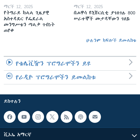
ማርች 12, 2025
ማርች 12, 2025
የትግራይ ክልል ጊዜያዊ
በሐዋሳ ዩኒቨርሲቲ ያገለገሉ 800
አስተዳደር የፌደራል
ሠራተኞች መታዳቸውን ገለጹ
መንግሥቱን ጣልቃ ገብነት
ጠየቀ
ሁሉንም ክፍሎች ይመልከቱ
የቴሌቪዥን ፕሮግራሞችን ይዩ
የራዲዮ ፕሮግራሞችን ይመልከቱ
ይከተሉን
ቪኦኤ አማርኛ