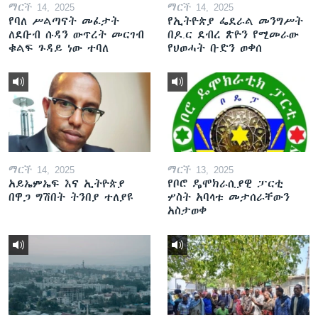
ማርች 14, 2025
ማርች 14, 2025
የባለ ሥልጣናት መፈታት
የኢትዮጵያ ፌደራል መንግሥት
ለደቡብ ሱዳን ውጥረት መርገብ
በዶ.ር ደብረ ጽዮን የሚመራው
ቁልፍ ጉዳይ ነው ተባለ
የህወሓት ቡድን ወቀሰ
ማርች 14, 2025
ማርች 13, 2025
አይኤምኤፍ እና ኢትዮጵያ
የቦሮ ዴሞክራሲያዊ ፓርቲ
በዋጋ ግሽበት ትንበያ ተለያዩ
ሦስት አባላቱ መታሰራቸውን
አስታወቀ