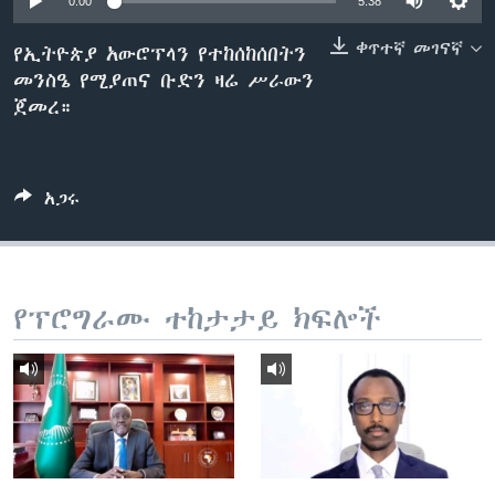
0:00
5:38
ቀጥተኛ መገናኛ
የኢትዮጵያ አውሮፕላን የተከሰከሰበትን
መንስዔ የሚያጠና ቡድን ዛሬ ሥራውን
ቋንቋዎች
ጀመረ።
አጋሩ
የፕሮግራሙ ተከታታይ ክፍሎች