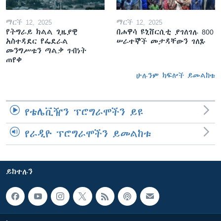
ማርች 12, 2025
ማርች 12, 2025
የትግራይ ክልል ጊዜያዊ
በሐዋሳ ዩኒቨርሲቲ ያገለገሉ 800
አስተዳደር የፌደራል
ሠራተኞች መታዳቸውን ገለጹ
መንግሥቱን ጣልቃ ገብነት
ጠየቀ
ሁሉንም ክፍሎች ይመልከቱ
የቴሌቪዥን ፕሮግራሞችን ይዩ
የራዲዮ ፕሮግራሞችን ይመልከቱ
ይከተሉን