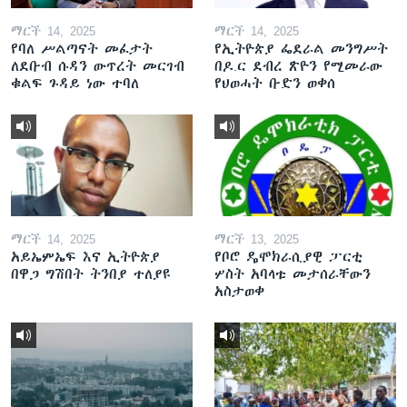
ማርች 14, 2025
ማርች 14, 2025
የባለ ሥልጣናት መፈታት
የኢትዮጵያ ፌደራል መንግሥት
ለደቡብ ሱዳን ውጥረት መርገብ
በዶ.ር ደብረ ጽዮን የሚመራው
ቁልፍ ጉዳይ ነው ተባለ
የህወሓት ቡድን ወቀሰ
ማርች 14, 2025
ማርች 13, 2025
አይኤምኤፍ እና ኢትዮጵያ
የቦሮ ዴሞክራሲያዊ ፓርቲ
በዋጋ ግሽበት ትንበያ ተለያዩ
ሦስት አባላቱ መታሰራቸውን
አስታወቀ