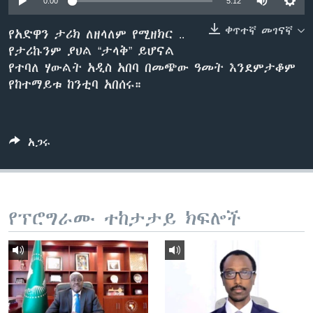
0:00
5:12
ቀጥተኛ መገናኛ
የአድዋን ታሪክ ለዘላለም የሚዘክር ..
የታሪኩንም ያህል “ታላቅ” ይሆናል
ቋንቋዎች
የተባለ ሃውልት አዲስ አበባ በመጭው ዓመት እንደምታቆም
የከተማይቱ ከንቲባ አበሰሩ።
አጋሩ
የፕሮግራሙ ተከታታይ ክፍሎች