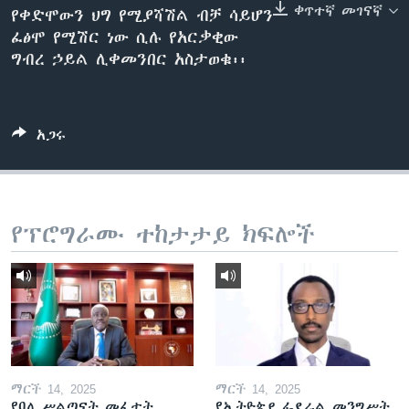
ቀጥተኛ መገናኛ
የቀድሞውን ህግ የሚያሻሽል ብቻ ሳይሆን
ፈፅሞ የሚሽር ነው ሲሉ የአርቃቂው
ግብረ ኃይል ሊቀመንበር አስታወቁ፡፡
ቋንቋዎች
አጋሩ
የፕሮግራሙ ተከታታይ ክፍሎች
ማርች 14, 2025
ማርች 14, 2025
የባለ ሥልጣናት መፈታት
የኢትዮጵያ ፌደራል መንግሥት