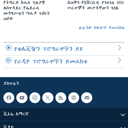
የትግራይ ክልል ጊዜያዊ
በሐዋሳ ዩኒቨርሲቲ ያገለገሉ 800
አስተዳደር የፌደራል
ሠራተኞች መታዳቸውን ገለጹ
መንግሥቱን ጣልቃ ገብነት
ጠየቀ
ሁሉንም ክፍሎች ይመልከቱ
የቴሌቪዥን ፕሮግራሞችን ይዩ
የራዲዮ ፕሮግራሞችን ይመልከቱ
ይከተሉን
ቪኦኤ አማርኛ
ቪዲዮ