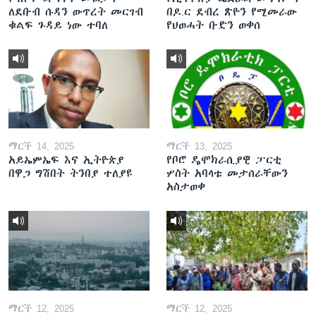
ለደቡብ ሱዳን ውጥረት መርገብ
በዶ.ር ደብረ ጽዮን የሚመራው
ቁልፍ ጉዳይ ነው ተባለ
የህወሓት ቡድን ወቀሰ
ማርች 14, 2025
ማርች 13, 2025
አይኤምኤፍ እና ኢትዮጵያ
የቦሮ ዴሞክራሲያዊ ፓርቲ
በዋጋ ግሽበት ትንበያ ተለያዩ
ሦስት አባላቱ መታሰራቸውን
አስታወቀ
ማርች 12, 2025
ማርች 12, 2025