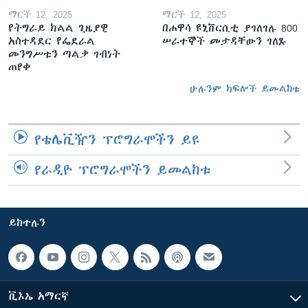
ማርች 12, 2025
ማርች 12, 2025
የትግራይ ክልል ጊዜያዊ
በሐዋሳ ዩኒቨርሲቲ ያገለገሉ 800
አስተዳደር የፌደራል
ሠራተኞች መታዳቸውን ገለጹ
መንግሥቱን ጣልቃ ገብነት
ጠየቀ
ሁሉንም ክፍሎች ይመልከቱ
የቴሌቪዥን ፕሮግራሞችን ይዩ
የራዲዮ ፕሮግራሞችን ይመልከቱ
ይከተሉን
ቪኦኤ አማርኛ