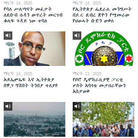
ማርች 14, 2025
ማርች 14, 2025
የባለ ሥልጣናት መፈታት
የኢትዮጵያ ፌደራል መንግሥት
ለደቡብ ሱዳን ውጥረት መርገብ
በዶ.ር ደብረ ጽዮን የሚመራው
ቁልፍ ጉዳይ ነው ተባለ
የህወሓት ቡድን ወቀሰ
ማርች 14, 2025
ማርች 13, 2025
አይኤምኤፍ እና ኢትዮጵያ
የቦሮ ዴሞክራሲያዊ ፓርቲ
በዋጋ ግሽበት ትንበያ ተለያዩ
ሦስት አባላቱ መታሰራቸውን
አስታወቀ