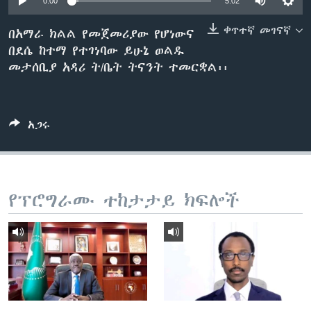
0:00
5:02
ቀጥተኛ መገናኛ
በአማራ ክልል የመጀመሪያው የሆነውና
በደሴ ከተማ የተገነባው ይሁኔ ወልዱ
ቋንቋዎች
መታሰቢያ አዳሪ ት/ቤት ትናንት ተመርቋል፡፡
አጋሩ
የፕሮግራሙ ተከታታይ ክፍሎች