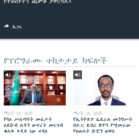
የተወሰኑትን ጨምቆ ያቀርባል።
ቋንቋዎች
አጋሩ
የፕሮግራሙ ተከታታይ ክፍሎች
ማርች 14, 2025
ማርች 14, 2025
የባለ ሥልጣናት መፈታት
የኢትዮጵያ ፌደራል መንግሥት
ለደቡብ ሱዳን ውጥረት መርገብ
በዶ.ር ደብረ ጽዮን የሚመራው
ቁልፍ ጉዳይ ነው ተባለ
የህወሓት ቡድን ወቀሰ