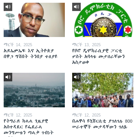
ማርች 14, 2025
ማርች 13, 2025
አይኤምኤፍ እና ኢትዮጵያ
የቦሮ ዴሞክራሲያዊ ፓርቲ
በዋጋ ግሽበት ትንበያ ተለያዩ
ሦስት አባላቱ መታሰራቸውን
አስታወቀ
ማርች 12, 2025
ማርች 12, 2025
የትግራይ ክልል ጊዜያዊ
በሐዋሳ ዩኒቨርሲቲ ያገለገሉ 800
አስተዳደር የፌደራል
ሠራተኞች መታዳቸውን ገለጹ
መንግሥቱን ጣልቃ ገብነት