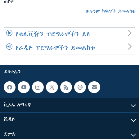
ጠየቀ
ሁሉንም ክፍሎች ይመልከቱ
የቴሌቪዥን ፕሮግራሞችን ይዩ
የራዲዮ ፕሮግራሞችን ይመልከቱ
ይከተሉን
ቪኦኤ አማርኛ
ቪዲዮ
ድምጽ