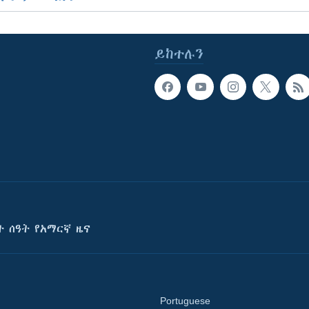
ይከተሉን
ት ሰዓት የአማርኛ ዜና
Portuguese