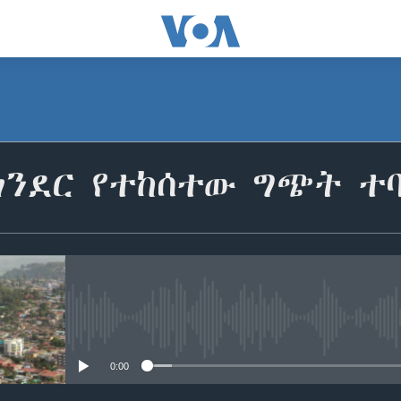
ጎንደር የተከሰተው ግጭት ተ
No media source currently avail
0:00