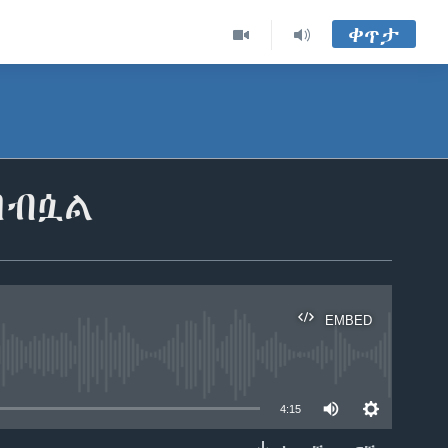
ቀጥታ
ባብሷል
EMBED
able
4:15