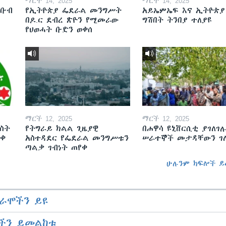
ማርች 14, 2025
ማርች 14, 2025
ደቡብ
የኢትዮጵያ ፌደራል መንግሥት
አይኤምኤፍ እና ኢትዮጵያ
በዶ.ር ደብረ ጽዮን የሚመራው
ግሽበት ትንበያ ተለያዩ
የህወሓት ቡድን ወቀሰ
ማርች 12, 2025
ማርች 12, 2025
ስት
የትግራይ ክልል ጊዜያዊ
በሐዋሳ ዩኒቨርሲቲ ያገለገሉ
ወቀ
አስተዳደር የፌደራል መንግሥቱን
ሠራተኞች መታዳቸውን ገ
ጣልቃ ገብነት ጠየቀ
ሁሉንም ክፍሎች ይ
ራሞችን ይዩ
ችን ይመልከቱ