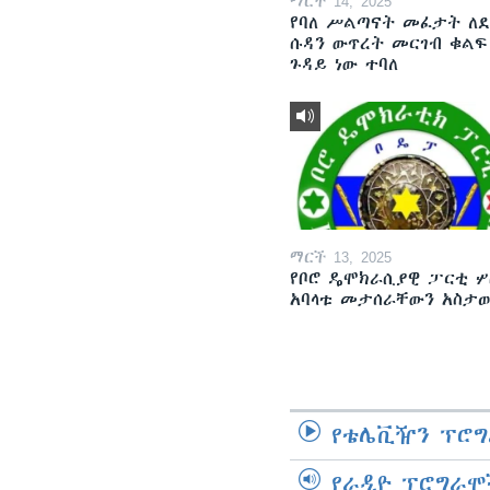
ማርች 14, 2025
የባለ ሥልጣናት መፈታት ለ
ሱዳን ውጥረት መርገብ ቁልፍ
ጉዳይ ነው ተባለ
ማርች 13, 2025
የቦሮ ዴሞክራሲያዊ ፓርቲ ሦ
አባላቱ መታሰራቸውን አስታ
የቴሌቪዥን ፕሮግ
የራዲዮ ፕሮግራሞ