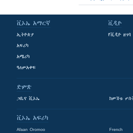
ቪኦኤ አማርኛ
ቪዲዮ
ኢትዮጵያ
የቪዲዮ ዘገባ
አፍሪካ
አሜሪካ
ዓለምአቀፍ
ድምጽ
ጋቢና ቪኦኤ
ከምሽቱ ሦስ
ቪኦኤ አፍሪካ
Afaan Oromoo
French