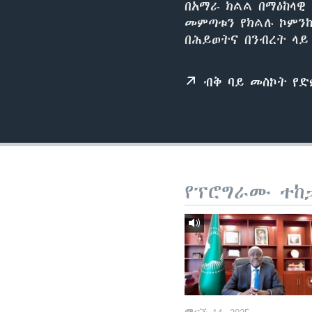
በአማራ ክልል በማዕከላዊ
መምጣቱን የክልሉ ኮምን
በሕይወትና በንብረት ላይ
ብቅ ባይ መስኮት የ
የፕሮግራሙ ተከ