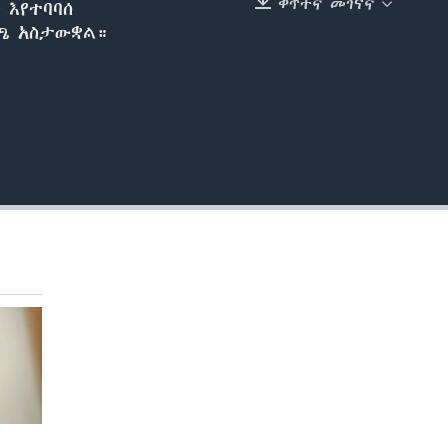
ቀጥተኛ መገናኛ
 እየተባባሰ
EMBED
ጫ አስታውቋል።