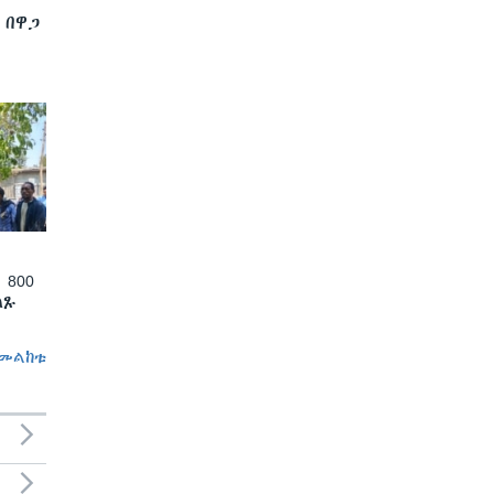
 በዋጋ
 800
ለጹ
መልከቱ