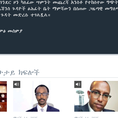
 ጎንደር ዞን ካለፈው ሣምንት መጨረሻ አንስቶ የተከሰተው ግጭት
ኬሽንስ ጉዳዮች ፅሕፈት ቤት ማምሻውን በሰጠው ጋዜጣዊ መግለ
 ጉዳት መድረሱ ተገልጿል።
ድምፅ መስምያ
ታታይ ክፍሎች