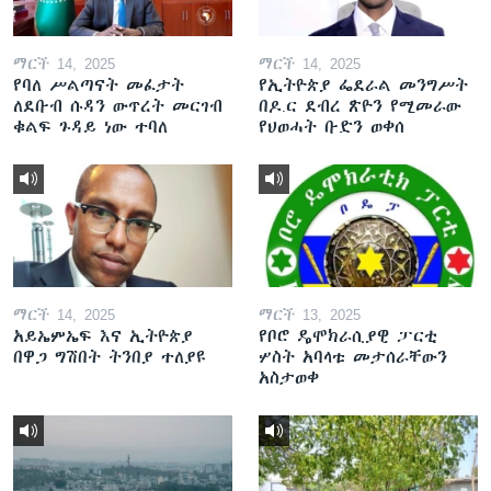
ማርች 14, 2025
ማርች 14, 2025
የባለ ሥልጣናት መፈታት
የኢትዮጵያ ፌደራል መንግሥት
ለደቡብ ሱዳን ውጥረት መርገብ
በዶ.ር ደብረ ጽዮን የሚመራው
ቁልፍ ጉዳይ ነው ተባለ
የህወሓት ቡድን ወቀሰ
ማርች 14, 2025
ማርች 13, 2025
አይኤምኤፍ እና ኢትዮጵያ
የቦሮ ዴሞክራሲያዊ ፓርቲ
በዋጋ ግሽበት ትንበያ ተለያዩ
ሦስት አባላቱ መታሰራቸውን
አስታወቀ