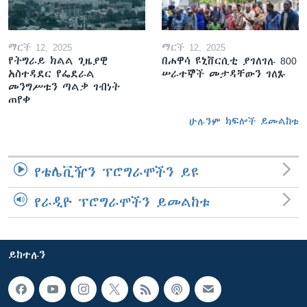
ማርች 12, 2025
ማርች 12, 2025
የትግራይ ክልል ጊዜያዊ
በሐዋሳ ዩኒቨርሲቲ ያገለገሉ 800
አስተዳደር የፌደራል
ሠራተኞች መታዳቸውን ገለጹ
መንግሥቱን ጣልቃ ገብነት
ጠየቀ
ሁሉንም ክፍሎች ይመልከቱ
የቴሌቪዥን ፕሮግራሞችን ይዩ
የራዲዮ ፕሮግራሞችን ይመልከቱ
ይከተሉን