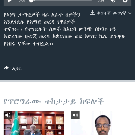
0:00
5:24
ቀጥተኛ መገናኛ
የኦነግ ታጣቂዎች ዛሬ አራት ሰዎችን
አንደገደሉ የአማሮ ወረዳ ነዋሪዎች
ቋንቋዎች
ተናገሩ፡፡ የተገደሉት ሰዎች ከአርባ ምንጭ በኮንሶ ዞን
አድረገው ቡርጂ ወረዳ አቋርጠው ወደ አማሮ ኬሌ ይጉዋዙ
የነበሩ ናቸው ተብሏል፡፡
አጋሩ
የፕሮግራሙ ተከታታይ ክፍሎች