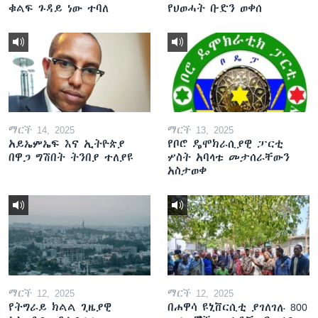
ቁልፍ ጉዳይ ነው ተባለ
የህወሓት ቡድን ወቀሰ
ማርች 14, 2025
ማርች 13, 2025
አይኤምኤፍ እና ኢትዮጵያ
የቦሮ ዴሞክራሲያዊ ፓርቲ
በዋጋ ግሽበት ትንበያ ተለያዩ
ሦስት አባላቱ መታሰራቸውን
አስታወቀ
ማርች 12, 2025
ማርች 12, 2025
የትግራይ ክልል ጊዜያዊ
በሐዋሳ ዩኒቨርሲቲ ያገለገሉ 800