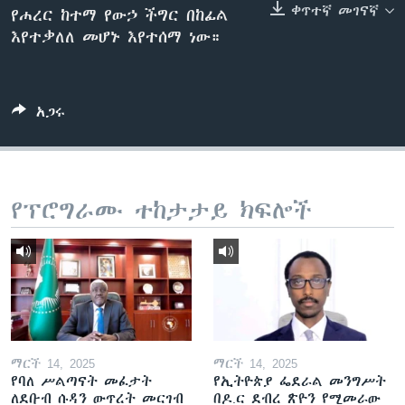
ቀጥተኛ መገናኛ
የሐረር ከተማ የውኃ ችግር በከፊል
እየተቃለለ መሆኑ እየተሰማ ነው።
ቋንቋዎች
አጋሩ
የፕሮግራሙ ተከታታይ ክፍሎች
ማርች 14, 2025
ማርች 14, 2025
የባለ ሥልጣናት መፈታት
የኢትዮጵያ ፌደራል መንግሥት
ለደቡብ ሱዳን ውጥረት መርገብ
በዶ.ር ደብረ ጽዮን የሚመራው