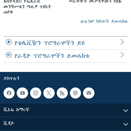
አስተዳደር የፌደራል
ሠራተኞች መታዳቸውን ገለጹ
መንግሥቱን ጣልቃ ገብነት
ጠየቀ
ሁሉንም ክፍሎች ይመልከቱ
የቴሌቪዥን ፕሮግራሞችን ይዩ
የራዲዮ ፕሮግራሞችን ይመልከቱ
ይከተሉን
ቪኦኤ አማርኛ
ቪዲዮ