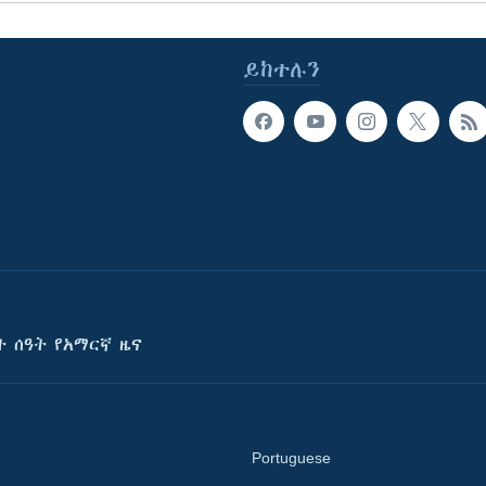
ይከተሉን
ት ሰዓት የአማርኛ ዜና
Portuguese