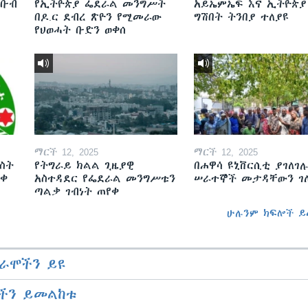
ደቡብ
የኢትዮጵያ ፌደራል መንግሥት
አይኤምኤፍ እና ኢትዮጵያ
በዶ.ር ደብረ ጽዮን የሚመራው
ግሽበት ትንበያ ተለያዩ
የህወሓት ቡድን ወቀሰ
ማርች 12, 2025
ማርች 12, 2025
ስት
የትግራይ ክልል ጊዜያዊ
በሐዋሳ ዩኒቨርሲቲ ያገለገሉ
ወቀ
አስተዳደር የፌደራል መንግሥቱን
ሠራተኞች መታዳቸውን ገ
ጣልቃ ገብነት ጠየቀ
ሁሉንም ክፍሎች ይ
ራሞችን ይዩ
ችን ይመልከቱ