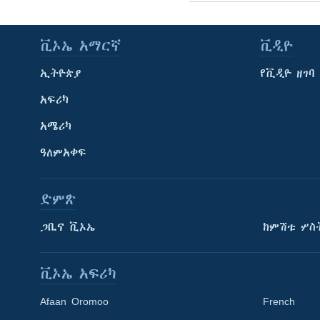
ቪኦኤ አማርኛ
ቪዲዮ
ኢትዮጵያ
የቪዲዮ ዘገባ
አፍሪካ
አሜሪካ
ዓለምአቀፍ
ድምጽ
ጋቢና ቪኦኤ
ከምሽቱ ሦስ
ቪኦኤ አፍሪካ
Afaan Oromoo
French