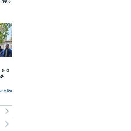
 በዋጋ
 800
ለጹ
መልከቱ