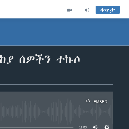
ቀጥታ
ላከያ ሰዎችን ተኩሶ
EMBED
able
11:03