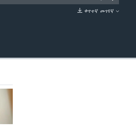
ቀጥተኛ መገናኛ
EMBED