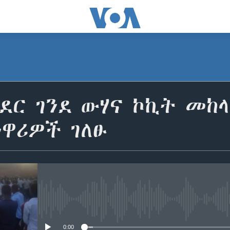
ደር ገንደ ውሃና ኮኪት መከ
ነዋሪዎች ገለፁ
No media source currently avail
0:00