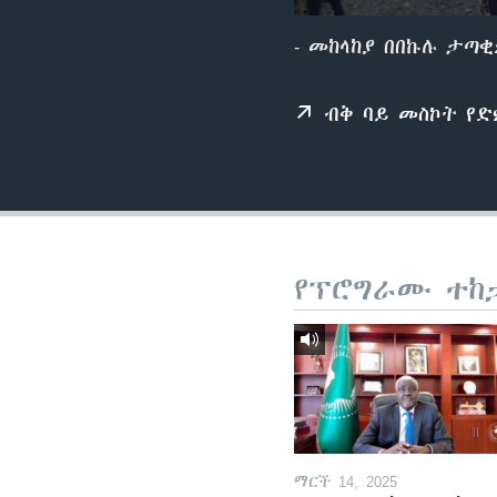
- መከላከያ በበኩሉ ታጣቂ
ብቅ ባይ መስኮት የ
የፕሮግራሙ ተከ
ማርች 14, 2025