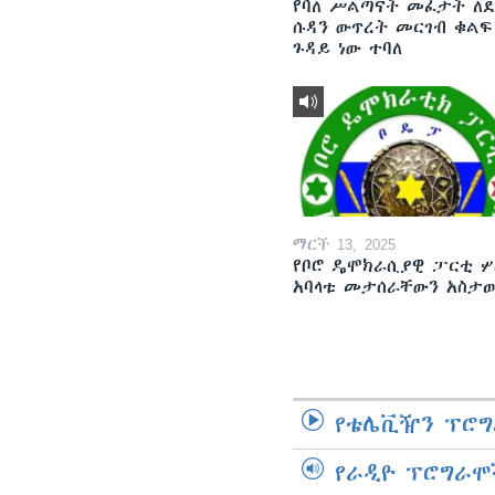
የባለ ሥልጣናት መፈታት ለ
ሱዳን ውጥረት መርገብ ቁልፍ
ጉዳይ ነው ተባለ
ማርች 13, 2025
የቦሮ ዴሞክራሲያዊ ፓርቲ ሦ
አባላቱ መታሰራቸውን አስታ
የቴሌቪዥን ፕሮግ
የራዲዮ ፕሮግራሞ