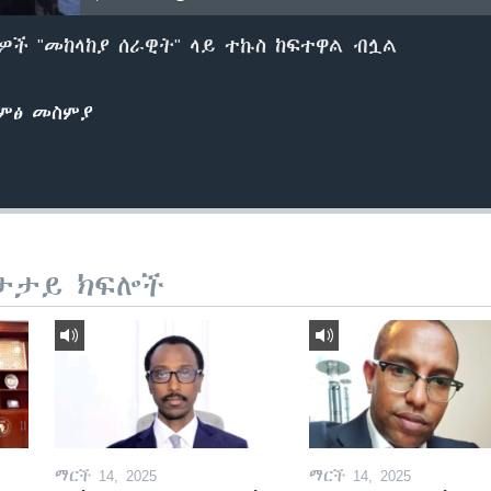
ዎች "መከላከያ ሰራዊት" ላይ ተኩስ ከፍተዋል ብሏል
ድምፅ መስምያ
ታታይ ክፍሎች
ማርች 14, 2025
ማርች 14, 2025