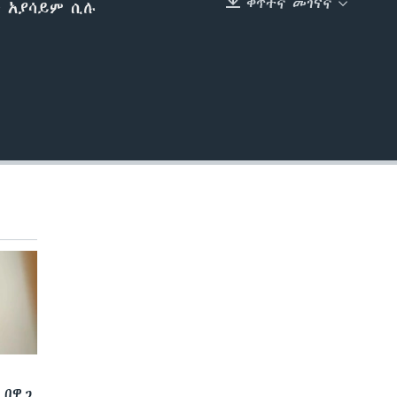
ቀጥተኛ መገናኛ
ት አያሳይም ሲሉ
EMBED
 በዋጋ