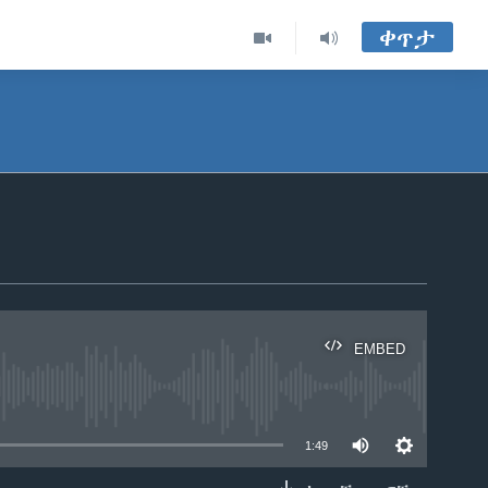
ቀጥታ
EMBED
able
1:49