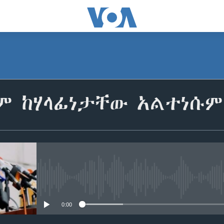
ዩም ከሃላፊነታቸው አልተነሱም
No media source currently avail
0:00