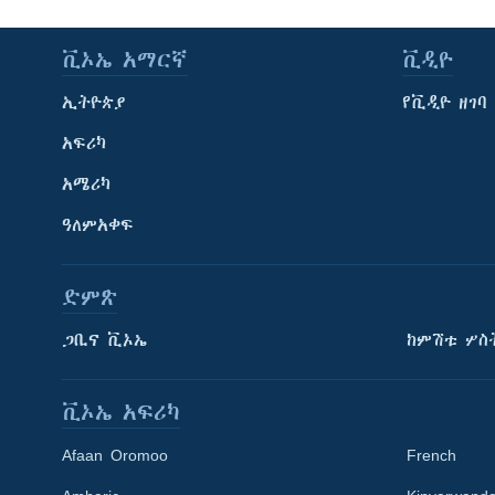
ቪኦኤ አማርኛ
ቪዲዮ
ኢትዮጵያ
የቪዲዮ ዘገባ
አፍሪካ
አሜሪካ
ዓለምአቀፍ
ድምጽ
ጋቢና ቪኦኤ
ከምሽቱ ሦስ
ቪኦኤ አፍሪካ
Afaan Oromoo
French