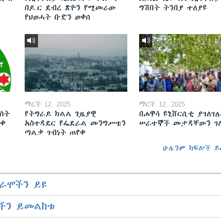
በዶ.ር ደብረ ጽዮን የሚመራው
ግሽበት ትንበያ ተለያዩ
የህወሓት ቡድን ወቀሰ
ማርች 12, 2025
ማርች 12, 2025
ስት
የትግራይ ክልል ጊዜያዊ
በሐዋሳ ዩኒቨርሲቲ ያገለገሉ
ወቀ
አስተዳደር የፌደራል መንግሥቱን
ሠራተኞች መታዳቸውን ገ
ጣልቃ ገብነት ጠየቀ
ሁሉንም ክፍሎች ይ
ራሞችን ይዩ
ችን ይመልከቱ