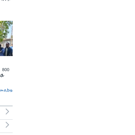
 800
ለጹ
መልከቱ