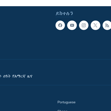
ይከተሉን
ት ሰዓት የአማርኛ ዜና
Portuguese