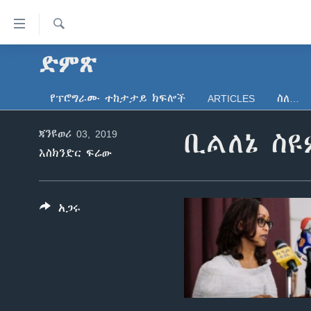
በቀላሉ
የመሥሪያ
ማገናኛዎች
ፈልግ
ድምጽ
ዜና
ወደ
ኑሮ በጤንነት
ኢትዮጵያ
ዋናው
የፕሮግራሙ ተከታታይ ክፍሎች
ARTICLES
ስለ…
ይዘት
ጋቢና ቪኦኤ
አፍሪካ
እለፍ
ጃንዩወሪ 03, 2019
ቢልለኔ ስ
ከምሽቱ ሦስት ሰዓት የአማርኛ ዜና
ዓለምአቀፍ
ወደ
እስክንድር ፍሬው
ዋናው
ቪዲዮ
አሜሪካ
ይዘት
የፎቶ መድብሎች
መካከለኛው ምሥራቅ
እለፍ
ወደ
አጋሩ
ክምችት
ዋናው
ይዘት
እለፍ