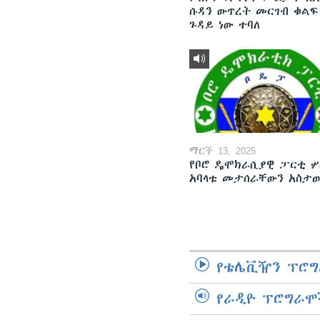
ሱዳን ውጥረት መርገብ ቁልፍ
ጉዳይ ነው ተባለ
ማርች 13, 2025
የቦሮ ዴሞክራሲያዊ ፓርቲ ሦ
አባላቱ መታሰራቸውን አስታ
የቴሌቪዥን ፕሮግ
የራዲዮ ፕሮግራሞ