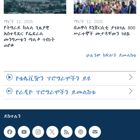
ማርች 12, 2025
ማርች 12, 2025
የትግራይ ክልል ጊዜያዊ
በሐዋሳ ዩኒቨርሲቲ ያገለገሉ 800
አስተዳደር የፌደራል
ሠራተኞች መታዳቸውን ገለጹ
መንግሥቱን ጣልቃ ገብነት
ጠየቀ
ሁሉንም ክፍሎች ይመልከቱ
የቴሌቪዥን ፕሮግራሞችን ይዩ
የራዲዮ ፕሮግራሞችን ይመልከቱ
ይከተሉን