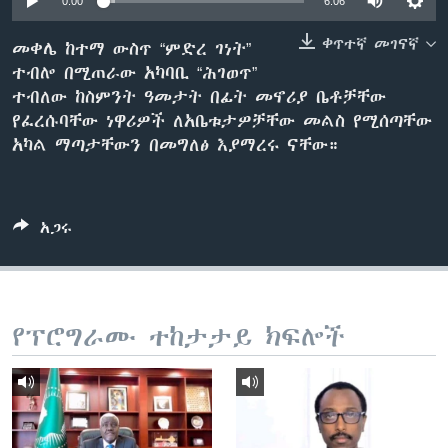
0:00
6:06
ቀጥተኛ መገናኛ
መቀሌ ከተማ ውስጥ “ምድረ ገነት”
ተብሎ በሚጠራው አካባቢ “ሕገወጥ”
ቋንቋዎች
ተብለው ከስምንት ዓመታት በፊት መኖሪያ ቤቶቻቸው
የፈረሱባቸው ነዋሪዎች ለአቤቱታዎቻቸው መልስ የሚሰጣቸው
አካል ማጣታቸውን በመግለፅ እያማረሩ ናቸው።
አጋሩ
የፕሮግራሙ ተከታታይ ክፍሎች