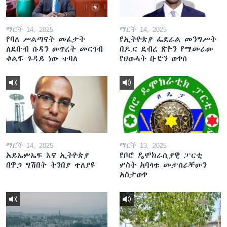
ማርች 14, 2025
ማርች 14, 2025
የባለ ሥልጣናት መፈታት
የኢትዮጵያ ፌደራል መንግሥት
ለደቡብ ሱዳን ውጥረት መርገብ
በዶ.ር ደብረ ጽዮን የሚመራው
ቁልፍ ጉዳይ ነው ተባለ
የህወሓት ቡድን ወቀሰ
ማርች 14, 2025
ማርች 13, 2025
አይኤምኤፍ እና ኢትዮጵያ
የቦሮ ዴሞክራሲያዊ ፓርቲ
በዋጋ ግሽበት ትንበያ ተለያዩ
ሦስት አባላቱ መታሰራቸውን
አስታወቀ