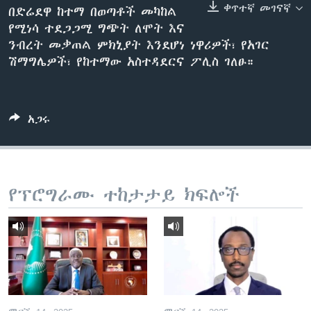
ቀጥተኛ መገናኛ
በድሬደዋ ከተማ በወጣቶች መካከል
የሚነሳ ተደጋጋሚ ግጭት ለሞት እና
ንብረት መቃጠል ምክኒያት እንደሆነ ነዋሪዎች፣ የአገር
ቋንቋዎች
ሽማግሌዎች፣ የከተማው አስተዳደርና ፖሊስ ገለፁ።
አጋሩ
የፕሮግራሙ ተከታታይ ክፍሎች