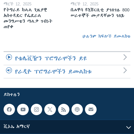
ማርች 12, 2025
ማርች 12, 2025
የትግራይ ክልል ጊዜያዊ
በሐዋሳ ዩኒቨርሲቲ ያገለገሉ 800
አስተዳደር የፌደራል
ሠራተኞች መታዳቸውን ገለጹ
መንግሥቱን ጣልቃ ገብነት
ጠየቀ
ሁሉንም ክፍሎች ይመልከቱ
የቴሌቪዥን ፕሮግራሞችን ይዩ
የራዲዮ ፕሮግራሞችን ይመልከቱ
ይከተሉን
ቪኦኤ አማርኛ