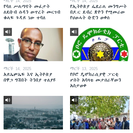
ማርች 14, 2025
ማርች 14, 2025
የባለ ሥልጣናት መፈታት
የኢትዮጵያ ፌደራል መንግሥት
ለደቡብ ሱዳን ውጥረት መርገብ
በዶ.ር ደብረ ጽዮን የሚመራው
ቁልፍ ጉዳይ ነው ተባለ
የህወሓት ቡድን ወቀሰ
ማርች 14, 2025
ማርች 13, 2025
አይኤምኤፍ እና ኢትዮጵያ
የቦሮ ዴሞክራሲያዊ ፓርቲ
በዋጋ ግሽበት ትንበያ ተለያዩ
ሦስት አባላቱ መታሰራቸውን
አስታወቀ