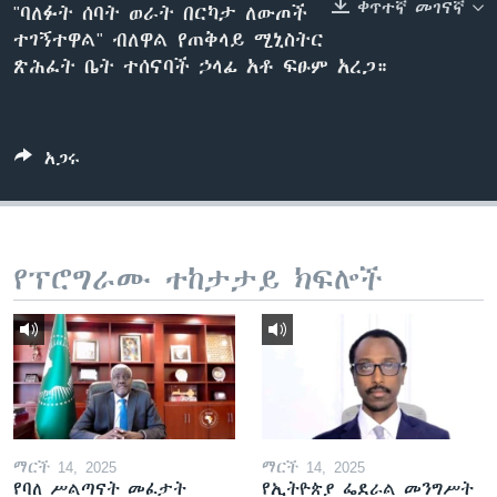
ቀጥተኛ መገናኛ
"ባለፉት ሰባት ወራት በርካታ ለውጦች
ተገኝተዋል" ብለዋል የጠቅላይ ሚኒስትር
ጽሕፈት ቤት ተሰናባች ኃላፊ አቶ ፍፁም አረጋ።
ቋንቋዎች
አጋሩ
የፕሮግራሙ ተከታታይ ክፍሎች
ማርች 14, 2025
ማርች 14, 2025
የባለ ሥልጣናት መፈታት
የኢትዮጵያ ፌደራል መንግሥት