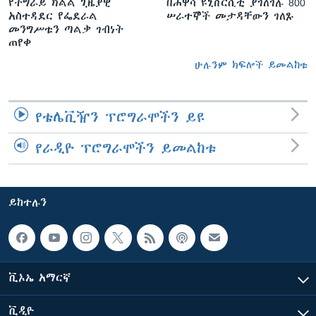
የትግራይ ክልል ጊዜያዊ
በሐዋሳ ዩኒቨርሲቲ ያገለገሉ 800
አስተዳደር የፌደራል
ሠራተኞች መታዳቸውን ገለጹ
መንግሥቱን ጣልቃ ገብነት
ጠየቀ
ሁሉንም ክፍሎች ይመልከቱ
የቴሌቪዥን ፕሮግራሞችን ይዩ
የራዲዮ ፕሮግራሞችን ይመልከቱ
ይከተሉን
ቪኦኤ አማርኛ
ቪዲዮ