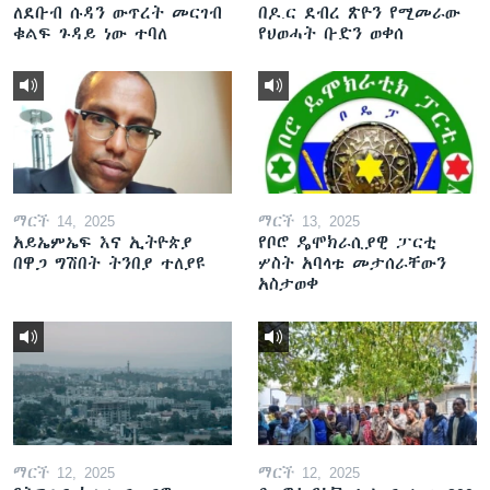
ለደቡብ ሱዳን ውጥረት መርገብ
በዶ.ር ደብረ ጽዮን የሚመራው
ቁልፍ ጉዳይ ነው ተባለ
የህወሓት ቡድን ወቀሰ
ማርች 14, 2025
ማርች 13, 2025
አይኤምኤፍ እና ኢትዮጵያ
የቦሮ ዴሞክራሲያዊ ፓርቲ
በዋጋ ግሽበት ትንበያ ተለያዩ
ሦስት አባላቱ መታሰራቸውን
አስታወቀ
ማርች 12, 2025
ማርች 12, 2025